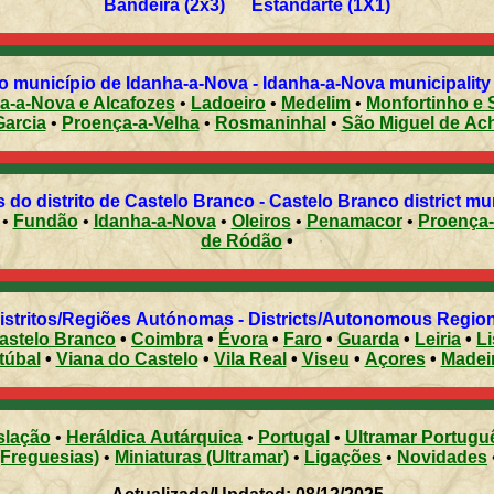
Bandeira (2x3) Estandarte (1X1)
 município de Idanha-a-Nova - Idanha-a-Nova municipality 
a-a-Nova e Alcafozes
•
Ladoeiro
•
Medelim
•
Monfortinho e 
arcia
•
Proença-a-Velha
•
Rosmaninhal
•
São Miguel de Ac
 do distrito de Castelo Branco - Castelo Branco district mun
•
Fundão
•
Idanha-a-Nova
•
Oleiros
•
Penamacor
•
Proença
de Ródão
•
Distritos/Regiões Autónomas - Districts/Autonomous Regi
astelo Branco
•
Coimbra
•
Évora
•
Faro
•
Guarda
•
Leiria
•
L
túbal
•
Viana do Castelo
•
Vila Real
•
Viseu
•
Açores
•
Madei
slação
•
Heráldica Autárquica
•
Portugal
•
Ultramar Portugu
(Freguesias)
•
Miniaturas (Ultramar)
•
Ligações
•
Novidades