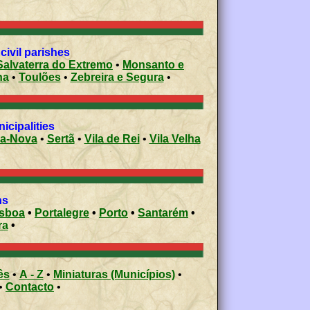
civil parishes
Salvaterra do Extremo
•
Monsanto e
ha
•
Toulões
•
Zebreira e Segura
•
icipalities
-a-Nova
•
Sertã
•
Vila de Rei
•
Vila Velha
ons
isboa
•
Portalegre
•
Porto
•
Santarém
•
ra
•
ês
•
A - Z
•
Miniaturas (Municípios)
•
•
Contacto
•