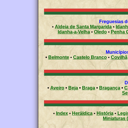
Freguesias do
•
Aldeia de Santa Margarida
•
Idanh
Idanha-a-Velha
•
Oledo
•
Penha G
Municípios
•
Belmonte
•
Castelo Branco
•
Covilhã
•
Aveiro
•
Beja
•
Braga
•
Bragança
•
C
Se
•
Index
•
Heráldica
•
História
•
Legi
Miniaturas 