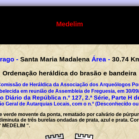
Medelim
rago -
Santa Maria Madalena
Área -
30.74
K
Ordenação heráldica do brasão e bandeira
Comissão de Heráldica da Associação dos Arqueólogos Por
belecida em reunião de Assembleia de Freguesia, em 30/09
 Diário da República n.º 127, 2.ª Série, Parte H 
o Geral de Autarquias Locais, com o n.º (Desconhecido ou
verde movente da ponta, rematado por calvário de púrpura
inuta de três burelas ondadas de prata, azul e prata. Coro
 “ MEDELIM “.