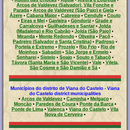
Arcos de Valdevez (Salvador), Vila Fonche e
Parada
•
Arcos de Valdevez (São Paio) e Giela
•
Ázere
•
Cabana Maior
•
Cabreiro
•
Cendufe
•
Couto
•
Eiras e Mei
•
Gavieira
•
Gondoriz
•
Grade e
Carralcova
•
Guilhadeses e Santar
•
Jolda
(Madalena) e Rio Cabrão
•
Jolda (São Paio)
•
Miranda
•
Monte Redondo
•
Oliveira
•
Paçô
•
Padreiro (Salvador e Santa Cristina)
•
Padroso
•
Portela e Extremo
•
Prozelo
•
Rio Frio
•
Rio de
Moinhos
•
Sabadim
•
São Jorge e Ermelo
•
Senharei
•
Sistelo
•
Soajo
•
Souto e Tabaçô
•
Távora (Santa Maria e São Vicente)
•
Vale
•
Vilela,
São Cosme e São Damião e Sá
•
Municípios do distrito de Viana do Castelo - Viana
do Castelo district municipalities
•
Arcos de Valdevez
•
Caminha
•
Melgaço
•
Monção
•
Paredes de Coura
•
Ponte da Barca
•
Ponte de Lima
•
Valença
•
Viana do Castelo
•
Vila
Nova de Cerveira
•