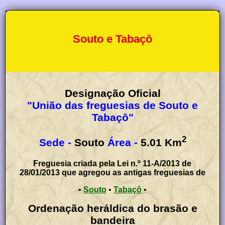
Souto e Tabaçô
Designação Oficial
"União das freguesias de Souto e
Tabaçô"
2
Sede -
Souto
Área -
5.01
Km
Freguesia criada pela Lei n.º 11-A/2013 de
28/01/2013 que agregou as antigas freguesias de
•
Souto
•
Tabaçô
•
Ordenação heráldica do brasão e
bandeira