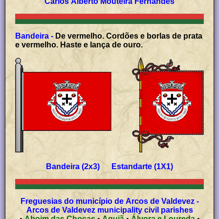
Carlos Alberto Mouteira Fernandes
Bandeira -
De vermelho. Cordões e borlas de prata
e vermelho. Haste e lança de ouro.
Bandeira (2x3) Estandarte (1X1)
Freguesias do município de Arcos de Valdevez -
Arcos de Valdevez municipality civil parishes
•
Aboim das Choças
•
Aguiã
•
Álvora e Loureda
•