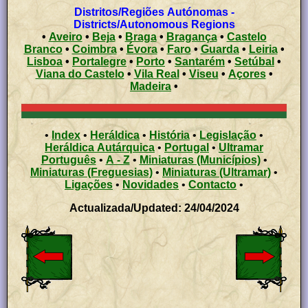
Distritos/Regiões Autónomas -
Districts/Autonomous Regions
•
Aveiro
•
Beja
•
Braga
•
Bragança
•
Castelo
Branco
•
Coimbra
•
Évora
•
Faro
•
Guarda
•
Leiria
•
Lisboa
•
Portalegre
•
Porto
•
Santarém
•
Setúbal
•
Viana do Castelo
•
Vila Real
•
Viseu
•
Açores
•
Madeira
•
•
Index
•
Heráldica
•
História
•
Legislação
•
Heráldica Autárquica
•
Portugal
•
Ultramar
Português
•
A - Z
•
Miniaturas (Municípios)
•
Miniaturas (Freguesias)
•
Miniaturas (Ultramar)
•
Ligações
•
Novidades
•
Contacto
•
Actualizada/Updated: 24/04/2024