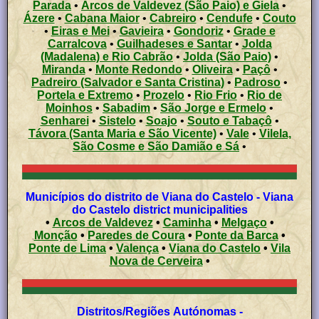
Parada
•
Arcos de Valdevez (São Paio) e Giela
•
Ázere
•
Cabana Maior
•
Cabreiro
•
Cendufe
•
Couto
•
Eiras e Mei
•
Gavieira
•
Gondoriz
•
Grade e
Carralcova
•
Guilhadeses e Santar
•
Jolda
(Madalena) e Rio Cabrão
•
Jolda (São Paio)
•
Miranda
•
Monte Redondo
•
Oliveira
•
Paçô
•
Padreiro (Salvador e Santa Cristina)
•
Padroso
•
Portela e Extremo
•
Prozelo
•
Rio Frio
•
Rio de
Moinhos
•
Sabadim
•
São Jorge e Ermelo
•
Senharei
•
Sistelo
•
Soajo
•
Souto e Tabaçô
•
Távora (Santa Maria e São Vicente)
•
Vale
•
Vilela,
São Cosme e São Damião e Sá
•
Municípios do distrito de Viana do Castelo - Viana
do Castelo district municipalities
•
Arcos de Valdevez
•
Caminha
•
Melgaço
•
Monção
•
Paredes de Coura
•
Ponte da Barca
•
Ponte de Lima
•
Valença
•
Viana do Castelo
•
Vila
Nova de Cerveira
•
Distritos/Regiões Autónomas -