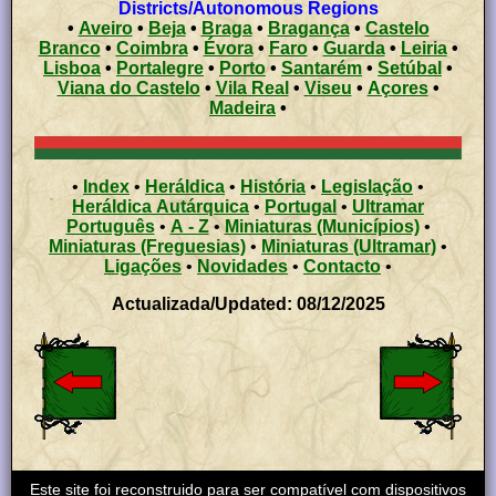
Districts/Autonomous Regions
•
Aveiro
•
Beja
•
Braga
•
Bragança
•
Castelo
Branco
•
Coimbra
•
Évora
•
Faro
•
Guarda
•
Leiria
•
Lisboa
•
Portalegre
•
Porto
•
Santarém
•
Setúbal
•
Viana do Castelo
•
Vila Real
•
Viseu
•
Açores
•
Madeira
•
•
Index
•
Heráldica
•
História
•
Legislação
•
Heráldica Autárquica
•
Portugal
•
Ultramar
Português
•
A - Z
•
Miniaturas (Municípios)
•
Miniaturas (Freguesias)
•
Miniaturas (Ultramar)
•
Ligações
•
Novidades
•
Contacto
•
Actualizada/Updated: 08/12/2025
Este site foi reconstruido para ser compatível com dispositivos