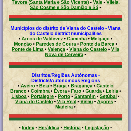
Távora (Santa Maria e São Vicente)
•
Vale
•
Vilela,
São Cosme e São Damião e Sá
•
Municípios do distrito de Viana do Castelo - Viana
do Castelo district municipalities
•
Arcos de Valdevez
•
Caminha
•
Melgaço
•
Monção
•
Paredes de Coura
•
Ponte da Barca
•
Ponte de Lima
•
Valença
•
Viana do Castelo
•
Vila
Nova de Cerveira
•
Distritos/Regiões Autónomas -
Districts/Autonomous Regions
•
Aveiro
•
Beja
•
Braga
•
Bragança
•
Castelo
Branco
•
Coimbra
•
Évora
•
Faro
•
Guarda
•
Leiria
•
Lisboa
•
Portalegre
•
Porto
•
Santarém
•
Setúbal
•
Viana do Castelo
•
Vila Real
•
Viseu
•
Açores
•
Madeira
•
•
Index
•
Heráldica
•
História
•
Legislação
•