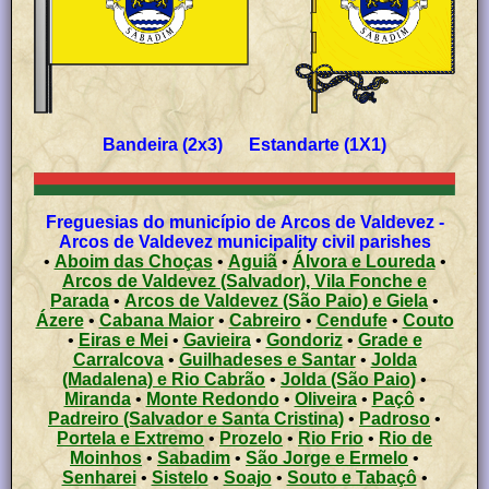
Bandeira (2x3) Estandarte (1X1)
Freguesias do município de Arcos de Valdevez -
Arcos de Valdevez municipality civil parishes
•
Aboim das Choças
•
Aguiã
•
Álvora e Loureda
•
Arcos de Valdevez (Salvador), Vila Fonche e
Parada
•
Arcos de Valdevez (São Paio) e Giela
•
Ázere
•
Cabana Maior
•
Cabreiro
•
Cendufe
•
Couto
•
Eiras e Mei
•
Gavieira
•
Gondoriz
•
Grade e
Carralcova
•
Guilhadeses e Santar
•
Jolda
(Madalena) e Rio Cabrão
•
Jolda (São Paio)
•
Miranda
•
Monte Redondo
•
Oliveira
•
Paçô
•
Padreiro (Salvador e Santa Cristina)
•
Padroso
•
Portela e Extremo
•
Prozelo
•
Rio Frio
•
Rio de
Moinhos
•
Sabadim
•
São Jorge e Ermelo
•
Senharei
•
Sistelo
•
Soajo
•
Souto e Tabaçô
•