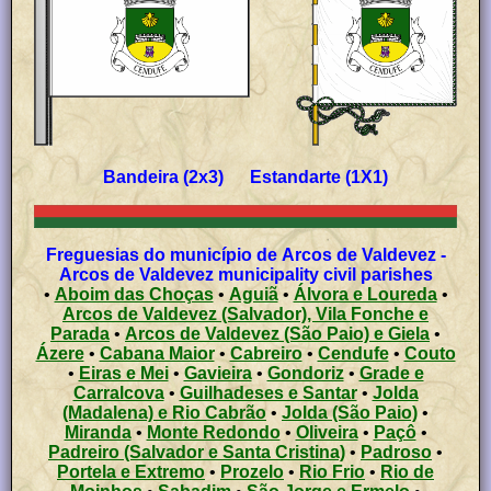
Bandeira (2x3) Estandarte (1X1)
Freguesias do município de Arcos de Valdevez -
Arcos de Valdevez municipality civil parishes
•
Aboim das Choças
•
Aguiã
•
Álvora e Loureda
•
Arcos de Valdevez (Salvador), Vila Fonche e
Parada
•
Arcos de Valdevez (São Paio) e Giela
•
Ázere
•
Cabana Maior
•
Cabreiro
•
Cendufe
•
Couto
•
Eiras e Mei
•
Gavieira
•
Gondoriz
•
Grade e
Carralcova
•
Guilhadeses e Santar
•
Jolda
(Madalena) e Rio Cabrão
•
Jolda (São Paio)
•
Miranda
•
Monte Redondo
•
Oliveira
•
Paçô
•
Padreiro (Salvador e Santa Cristina)
•
Padroso
•
Portela e Extremo
•
Prozelo
•
Rio Frio
•
Rio de