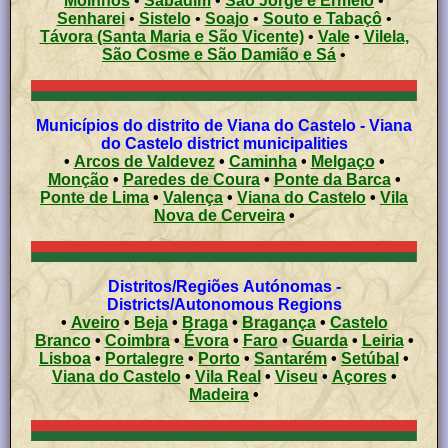
Moinhos
•
Sabadim
•
São Jorge e Ermelo
•
Senharei
•
Sistelo
•
Soajo
•
Souto e Tabaçô
•
Távora (Santa Maria e São Vicente)
•
Vale
•
Vilela,
São Cosme e São Damião e Sá
•
Municípios do distrito de Viana do Castelo - Viana
do Castelo district municipalities
•
Arcos de Valdevez
•
Caminha
•
Melgaço
•
Monção
•
Paredes de Coura
•
Ponte da Barca
•
Ponte de Lima
•
Valença
•
Viana do Castelo
•
Vila
Nova de Cerveira
•
Distritos/Regiões Autónomas -
Districts/Autonomous Regions
•
Aveiro
•
Beja
•
Braga
•
Bragança
•
Castelo
Branco
•
Coimbra
•
Évora
•
Faro
•
Guarda
•
Leiria
•
Lisboa
•
Portalegre
•
Porto
•
Santarém
•
Setúbal
•
Viana do Castelo
•
Vila Real
•
Viseu
•
Açores
•
Madeira
•