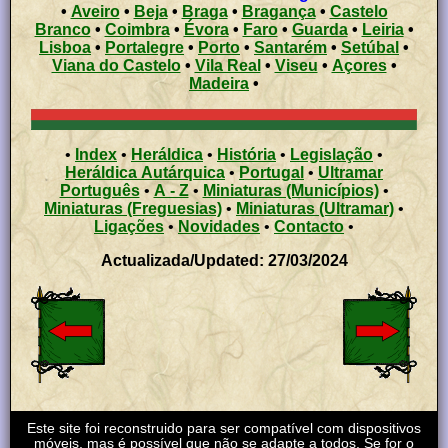
•
Aveiro
•
Beja
•
Braga
•
Bragança
•
Castelo
Branco
•
Coimbra
•
Évora
•
Faro
•
Guarda
•
Leiria
•
Lisboa
•
Portalegre
•
Porto
•
Santarém
•
Setúbal
•
Viana do Castelo
•
Vila Real
•
Viseu
•
Açores
•
Madeira
•
•
Index
•
Heráldica
•
História
•
Legislação
•
Heráldica Autárquica
•
Portugal
•
Ultramar
Português
•
A - Z
•
Miniaturas (Municípios)
•
Miniaturas (Freguesias)
•
Miniaturas (Ultramar)
•
Ligações
•
Novidades
•
Contacto
•
Actualizada/Updated: 27/03/2024
Este site foi reconstruido para ser compatível com dispositivos
móveis, mas é possível que não se adapte a todos. Se for o