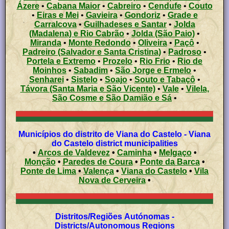
Ázere
•
Cabana Maior
•
Cabreiro
•
Cendufe
•
Couto
•
Eiras e Mei
•
Gavieira
•
Gondoriz
•
Grade e
Carralcova
•
Guilhadeses e Santar
•
Jolda
(Madalena) e Rio Cabrão
•
Jolda (São Paio)
•
Miranda
•
Monte Redondo
•
Oliveira
•
Paçô
•
Padreiro (Salvador e Santa Cristina)
•
Padroso
•
Portela e Extremo
•
Prozelo
•
Rio Frio
•
Rio de
Moinhos
•
Sabadim
•
São Jorge e Ermelo
•
Senharei
•
Sistelo
•
Soajo
•
Souto e Tabaçô
•
Távora (Santa Maria e São Vicente)
•
Vale
•
Vilela,
São Cosme e São Damião e Sá
•
Municípios do distrito de Viana do Castelo - Viana
do Castelo district municipalities
•
Arcos de Valdevez
•
Caminha
•
Melgaço
•
Monção
•
Paredes de Coura
•
Ponte da Barca
•
Ponte de Lima
•
Valença
•
Viana do Castelo
•
Vila
Nova de Cerveira
•
Distritos/Regiões Autónomas -
Districts/Autonomous Regions