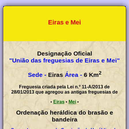
Eiras e Mei
Designação Oficial
"União das freguesias de Eiras e Mei"
2
Sede -
Eiras
Área -
6
Km
Freguesia criada pela Lei n.º 11-A/2013 de
28/01/2013 que agregou as antigas freguesias de
•
Eiras
•
Mei
•
Ordenação heráldica do brasão e
bandeira