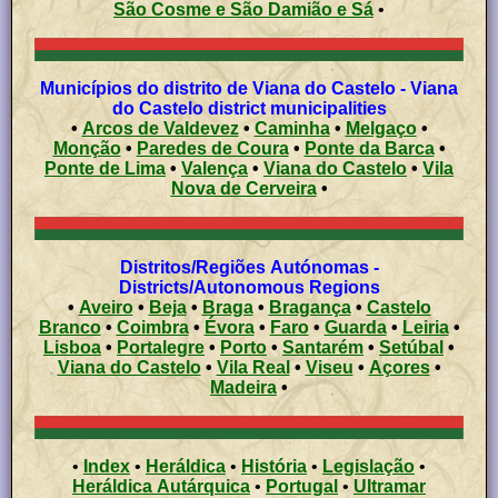
São Cosme e São Damião e Sá
•
Municípios do distrito de Viana do Castelo - Viana
do Castelo district municipalities
•
Arcos de Valdevez
•
Caminha
•
Melgaço
•
Monção
•
Paredes de Coura
•
Ponte da Barca
•
Ponte de Lima
•
Valença
•
Viana do Castelo
•
Vila
Nova de Cerveira
•
Distritos/Regiões Autónomas -
Districts/Autonomous Regions
•
Aveiro
•
Beja
•
Braga
•
Bragança
•
Castelo
Branco
•
Coimbra
•
Évora
•
Faro
•
Guarda
•
Leiria
•
Lisboa
•
Portalegre
•
Porto
•
Santarém
•
Setúbal
•
Viana do Castelo
•
Vila Real
•
Viseu
•
Açores
•
Madeira
•
•
Index
•
Heráldica
•
História
•
Legislação
•
Heráldica Autárquica
•
Portugal
•
Ultramar