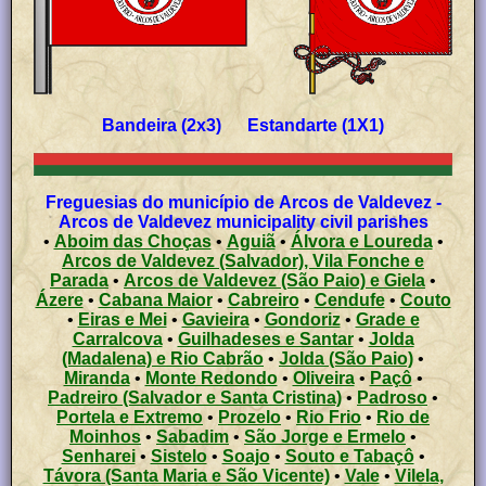
Bandeira (2x3) Estandarte (1X1)
Freguesias do município de Arcos de Valdevez -
Arcos de Valdevez municipality civil parishes
•
Aboim das Choças
•
Aguiã
•
Álvora e Loureda
•
Arcos de Valdevez (Salvador), Vila Fonche e
Parada
•
Arcos de Valdevez (São Paio) e Giela
•
Ázere
•
Cabana Maior
•
Cabreiro
•
Cendufe
•
Couto
•
Eiras e Mei
•
Gavieira
•
Gondoriz
•
Grade e
Carralcova
•
Guilhadeses e Santar
•
Jolda
(Madalena) e Rio Cabrão
•
Jolda (São Paio)
•
Miranda
•
Monte Redondo
•
Oliveira
•
Paçô
•
Padreiro (Salvador e Santa Cristina)
•
Padroso
•
Portela e Extremo
•
Prozelo
•
Rio Frio
•
Rio de
Moinhos
•
Sabadim
•
São Jorge e Ermelo
•
Senharei
•
Sistelo
•
Soajo
•
Souto e Tabaçô
•
Távora (Santa Maria e São Vicente)
•
Vale
•
Vilela,