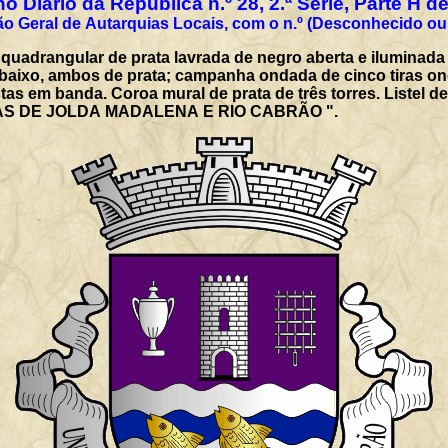
o Diário da República n.º 28, 2.ª Série, Parte H d
Registado na Direcção Geral de Autarquias Loc
quadrangular de prata lavrada de negro aberta e iluminad
baixo, ambos de prata; campanha ondada de cinco tiras on
as em banda. Coroa mural de prata de três torres. Listel d
IAS DE JOLDA MADALENA E RIO CABRÃO ".