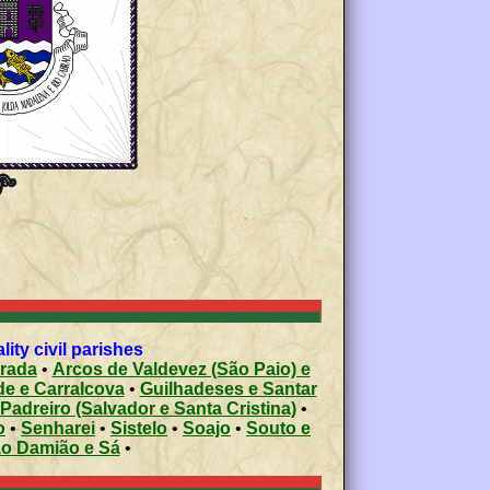
ty civil parishes
arada
•
Arcos de Valdevez (São Paio) e
e e Carralcova
•
Guilhadeses e Santar
Padreiro (Salvador e Santa Cristina)
•
o
•
Senharei
•
Sistelo
•
Soajo
•
Souto e
ão Damião e Sá
•