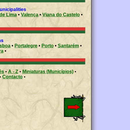
 municipalities
de Lima
•
Valença
•
Viana do Castelo
•
ons
isboa
•
Portalegre
•
Porto
•
Santarém
•
ra
•
ês
•
A - Z
•
Miniaturas (Municípios)
•
•
Contacto
•