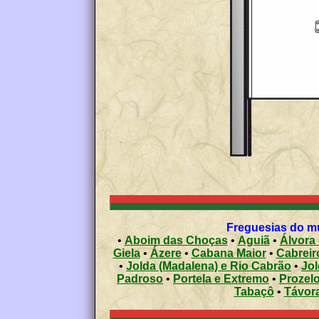
Freguesias do mu
•
Aboim das Choças
•
Aguiã
•
Álvora
Giela
•
Ázere
•
Cabana Maior
•
Cabreir
•
Jolda (Madalena) e Rio Cabrão
•
Jol
Padroso
•
Portela e Extremo
•
Prozel
Tabaçô
•
Távora