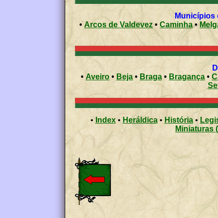
•
Arcos de Valdevez
•
Caminha
•
Melg
•
Aveiro
•
Beja
•
Braga
•
Bragança
•
C
Se
•
Index
•
Heráldica
•
História
•
Legi
Miniaturas 