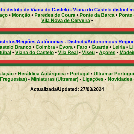
Municípios do distrito de Viana do Castelo - Viana do Castelo district
aço
•
Monção
•
Paredes de Coura
•
Ponte da Barca
•
Ponte 
Vila Nova de Cerveira
•
Distritos/Regiões Autónomas - Districts/Autonomous Regi
astelo Branco
•
Coimbra
•
Évora
•
Faro
•
Guarda
•
Leiria
•
L
túbal
•
Viana do Castelo
•
Vila Real
•
Viseu
•
Açores
•
Madei
slação
•
Heráldica Autárquica
•
Portugal
•
Ultramar Portugu
(Freguesias)
•
Miniaturas (Ultramar)
•
Ligações
•
Novidades
Actualizada/Updated: 27/03/2024