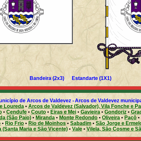
Bandeira (2x3) Estandarte (1X1)
nicípio de Arcos de Valdevez - Arcos de Valdevez municipali
 e Loureda
•
Arcos de Valdevez (Salvador), Vila Fonche e P
o
•
Cendufe
•
Couto
•
Eiras e Mei
•
Gavieira
•
Gondoriz
•
Grad
da (São Paio)
•
Miranda
•
Monte Redondo
•
Oliveira
•
Paçô
•
o
•
Rio Frio
•
Rio de Moinhos
•
Sabadim
•
São Jorge e Ermel
 (Santa Maria e São Vicente)
•
Vale
•
Vilela, São Cosme e S