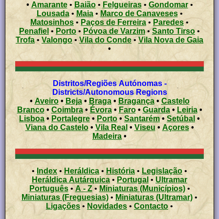
•
Amarante
•
Baião
•
Felgueiras
•
Gondomar
•
Lousada
•
Maia
•
Marco de Canaveses
•
Matosinhos
•
Paços de Ferreira
•
Paredes
•
Penafiel
•
Porto
•
Póvoa de Varzim
•
Santo Tirso
•
Trofa
•
Valongo
•
Vila do Conde
•
Vila Nova de Gaia
•
Distritos/Regiões Autónomas -
Districts/Autonomous Regions
•
Aveiro
•
Beja
•
Braga
•
Bragança
•
Castelo
Branco
•
Coimbra
•
Évora
•
Faro
•
Guarda
•
Leiria
•
Lisboa
•
Portalegre
•
Porto
•
Santarém
•
Setúbal
•
Viana do Castelo
•
Vila Real
•
Viseu
•
Açores
•
Madeira
•
•
Index
•
Heráldica
•
História
•
Legislação
•
Heráldica Autárquica
•
Portugal
•
Ultramar
Português
•
A - Z
•
Miniaturas (Municípios)
•
Miniaturas (Freguesias)
•
Miniaturas (Ultramar)
•
Ligações
•
Novidades
•
Contacto
•