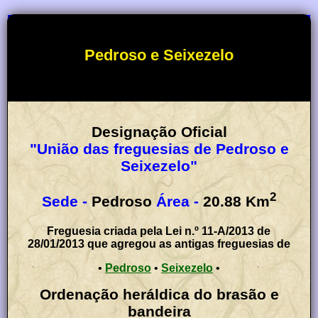
Pedroso e Seixezelo
Designação Oficial
"União das freguesias de Pedroso e
Seixezelo"
2
Sede -
Pedroso
Área -
20.88
Km
Freguesia criada pela Lei n.º 11-A/2013 de
28/01/2013 que agregou as antigas freguesias de
•
Pedroso
•
Seixezelo
•
Ordenação heráldica do brasão e
bandeira