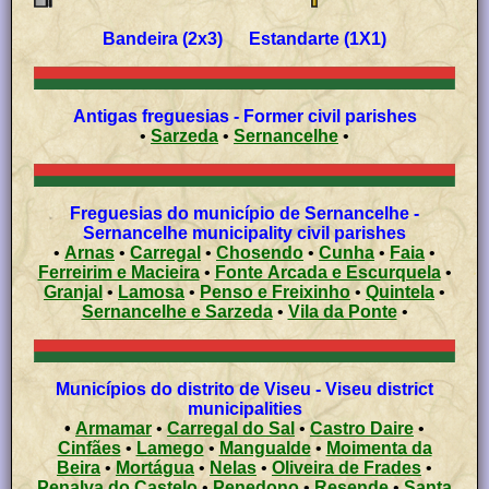
Bandeira (2x3) Estandarte (1X1)
Antigas freguesias - Former civil parishes
•
Sarzeda
•
Sernancelhe
•
Freguesias do município de Sernancelhe -
Sernancelhe municipality civil parishes
•
Arnas
•
Carregal
•
Chosendo
•
Cunha
•
Faia
•
Ferreirim e Macieira
•
Fonte Arcada e Escurquela
•
Granjal
•
Lamosa
•
Penso e Freixinho
•
Quintela
•
Sernancelhe e Sarzeda
•
Vila da Ponte
•
Municípios do distrito de Viseu - Viseu district
municipalities
•
Armamar
•
Carregal do Sal
•
Castro Daire
•
Cinfães
•
Lamego
•
Mangualde
•
Moimenta da
Beira
•
Mortágua
•
Nelas
•
Oliveira de Frades
•
Penalva do Castelo
•
Penedono
•
Resende
•
Santa