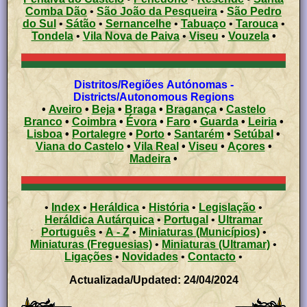
Comba Dão
•
São João da Pesqueira
•
São Pedro
do Sul
•
Sátão
•
Sernancelhe
•
Tabuaço
•
Tarouca
•
Tondela
•
Vila Nova de Paiva
•
Viseu
•
Vouzela
•
Distritos/Regiões Autónomas -
Districts/Autonomous Regions
•
Aveiro
•
Beja
•
Braga
•
Bragança
•
Castelo
Branco
•
Coimbra
•
Évora
•
Faro
•
Guarda
•
Leiria
•
Lisboa
•
Portalegre
•
Porto
•
Santarém
•
Setúbal
•
Viana do Castelo
•
Vila Real
•
Viseu
•
Açores
•
Madeira
•
•
Index
•
Heráldica
•
História
•
Legislação
•
Heráldica Autárquica
•
Portugal
•
Ultramar
Português
•
A - Z
•
Miniaturas (Municípios)
•
Miniaturas (Freguesias)
•
Miniaturas (Ultramar)
•
Ligações
•
Novidades
•
Contacto
•
Actualizada/Updated: 24/04/2024