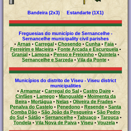
Bandeira (2x3) Estandarte (1X1)
Freguesias do município de Sernancelhe -
Sernancelhe municipality civil parishes
•
Arnas
•
Carregal
•
Chosendo
•
Cunha
•
Faia
•
Ferreirim e Macieira
•
Fonte Arcada e Escurquela
•
Granjal
•
Lamosa
•
Penso e Freixinho
•
Quintela
•
Sernancelhe e Sarzeda
•
Vila da Ponte
•
Municípios do distrito de Viseu - Viseu district
municipalities
•
Armamar
•
Carregal do Sal
•
Castro Daire
•
Cinfães
•
Lamego
•
Mangualde
•
Moimenta da
Beira
•
Mortágua
•
Nelas
•
Oliveira de Frades
•
Penalva do Castelo
•
Penedono
•
Resende
•
Santa
Comba Dão
•
São João da Pesqueira
•
São Pedro
do Sul
•
Sátão
•
Sernancelhe
•
Tabuaço
•
Tarouca
•
Tondela
•
Vila Nova de Paiva
•
Viseu
•
Vouzela
•