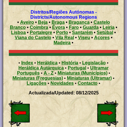
Distritos/Regiões Autónomas -
Districts/Autonomous Regions
•
Aveiro
•
Beja
•
Braga
•
Bragança
•
Castelo
Branco
•
Coimbra
•
Évora
•
Faro
•
Guarda
•
Leiria
•
Lisboa
•
Portalegre
•
Porto
•
Santarém
•
Setúbal
•
Viana do Castelo
•
Vila Real
•
Viseu
•
Açores
•
Madeira
•
•
Index
•
Heráldica
•
História
•
Legislação
•
Heráldica Autárquica
•
Portugal
•
Ultramar
Português
•
A - Z
•
Miniaturas (Municípios)
•
Miniaturas (Freguesias)
•
Miniaturas (Ultramar)
•
Ligações
•
Novidades
•
Contacto
•
Actualizada/Updated: 08/12/2025