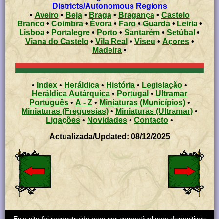
Districts/Autonomous Regions
•
Aveiro
•
Beja
•
Braga
•
Bragança
•
Castelo
Branco
•
Coimbra
•
Évora
•
Faro
•
Guarda
•
Leiria
•
Lisboa
•
Portalegre
•
Porto
•
Santarém
•
Setúbal
•
Viana do Castelo
•
Vila Real
•
Viseu
•
Açores
•
Madeira
•
•
Index
•
Heráldica
•
História
•
Legislação
•
Heráldica Autárquica
•
Portugal
•
Ultramar
Português
•
A - Z
•
Miniaturas (Municípios)
•
Miniaturas (Freguesias)
•
Miniaturas (Ultramar)
•
Ligações
•
Novidades
•
Contacto
•
Actualizada/Updated: 08/12/2025
Este site foi reconstruido para ser compatível com dispositivos