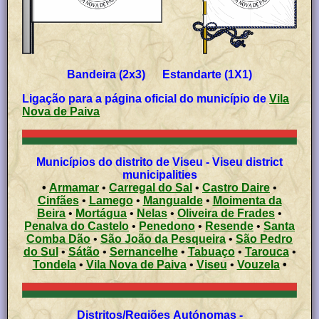
Bandeira (2x3) Estandarte (1X1)
Ligação para a página oficial do município de
Vila
Nova de Paiva
Municípios do distrito de Viseu - Viseu district
municipalities
•
Armamar
•
Carregal do Sal
•
Castro Daire
•
Cinfães
•
Lamego
•
Mangualde
•
Moimenta da
Beira
•
Mortágua
•
Nelas
•
Oliveira de Frades
•
Penalva do Castelo
•
Penedono
•
Resende
•
Santa
Comba Dão
•
São João da Pesqueira
•
São Pedro
do Sul
•
Sátão
•
Sernancelhe
•
Tabuaço
•
Tarouca
•
Tondela
•
Vila Nova de Paiva
•
Viseu
•
Vouzela
•
Distritos/Regiões Autónomas -