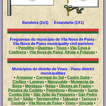
Bandeira (2x3) Estandarte (1X1)
Freguesias do município de Vila Nova de Paiva -
Vila Nova de Paiva municipality civil parishes
•
Pendilhe
•
Queiriga
•
Touro
•
Vila Cova à
Coelheira
•
Vila Nova de Paiva, Alhais e Fráguas
•
Municípios do distrito de Viseu - Viseu district
municipalities
•
Armamar
•
Carregal do Sal
•
Castro Daire
•
Cinfães
•
Lamego
•
Mangualde
•
Moimenta da
Beira
•
Mortágua
•
Nelas
•
Oliveira de Frades
•
Penalva do Castelo
•
Penedono
•
Resende
•
Santa
Comba Dão
•
São João da Pesqueira
•
São Pedro
do Sul
•
Sátão
•
Sernancelhe
•
Tabuaço
•
Tarouca
•
Tondela
•
Vila Nova de Paiva
•
Viseu
•
Vouzela
•