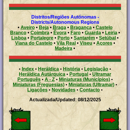
Distritos/Regiões Autónomas -
Districts/Autonomous Regions
•
Aveiro
•
Beja
•
Braga
•
Bragança
•
Castelo
Branco
•
Coimbra
•
Évora
•
Faro
•
Guarda
•
Leiria
•
Lisboa
•
Portalegre
•
Porto
•
Santarém
•
Setúbal
•
Viana do Castelo
•
Vila Real
•
Viseu
•
Açores
•
Madeira
•
•
Index
•
Heráldica
•
História
•
Legislação
•
Heráldica Autárquica
•
Portugal
•
Ultramar
Português
•
A - Z
•
Miniaturas (Municípios)
•
Miniaturas (Freguesias)
•
Miniaturas (Ultramar)
•
Ligações
•
Novidades
•
Contacto
•
Actualizada/Updated: 08/12/2025