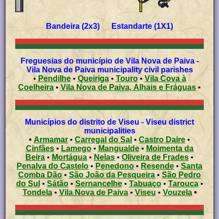
Bandeira (2x3) Estandarte (1X1)
Freguesias do município de Vila Nova de Paiva -
Vila Nova de Paiva municipality civil parishes
•
Pendilhe
•
Queiriga
•
Touro
•
Vila Cova à
Coelheira
•
Vila Nova de Paiva, Alhais e Fráguas
•
Municípios do distrito de Viseu - Viseu district
municipalities
•
Armamar
•
Carregal do Sal
•
Castro Daire
•
Cinfães
•
Lamego
•
Mangualde
•
Moimenta da
Beira
•
Mortágua
•
Nelas
•
Oliveira de Frades
•
Penalva do Castelo
•
Penedono
•
Resende
•
Santa
Comba Dão
•
São João da Pesqueira
•
São Pedro
do Sul
•
Sátão
•
Sernancelhe
•
Tabuaço
•
Tarouca
•
Tondela
•
Vila Nova de Paiva
•
Viseu
•
Vouzela
•