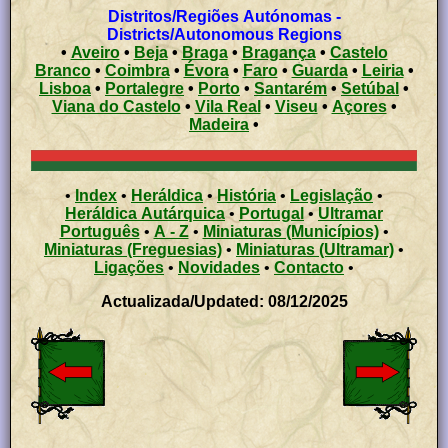
Distritos/Regiões Autónomas -
Districts/Autonomous Regions
•
Aveiro
•
Beja
•
Braga
•
Bragança
•
Castelo
Branco
•
Coimbra
•
Évora
•
Faro
•
Guarda
•
Leiria
•
Lisboa
•
Portalegre
•
Porto
•
Santarém
•
Setúbal
•
Viana do Castelo
•
Vila Real
•
Viseu
•
Açores
•
Madeira
•
•
Index
•
Heráldica
•
História
•
Legislação
•
Heráldica Autárquica
•
Portugal
•
Ultramar
Português
•
A - Z
•
Miniaturas (Municípios)
•
Miniaturas (Freguesias)
•
Miniaturas (Ultramar)
•
Ligações
•
Novidades
•
Contacto
•
Actualizada/Updated: 08/12/2025