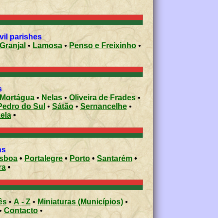
vil parishes
Granjal
•
Lamosa
•
Penso e Freixinho
•
s
Mortágua
•
Nelas
•
Oliveira de Frades
•
Pedro do Sul
•
Sátão
•
Sernancelhe
•
ela
•
ons
isboa
•
Portalegre
•
Porto
•
Santarém
•
ra
•
ês
•
A - Z
•
Miniaturas (Municípios)
•
•
Contacto
•