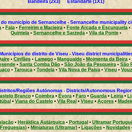
Bandeira (2x3) Estandarte (1X1)
do município de Sernancelhe - Sernancelhe municipality ci
a
•
Faia
•
Ferreirim e Macieira
•
Fonte Arcada e Escurquela
•
Quintela
•
Sernancelhe e Sarzeda
•
Vila da Ponte
•
Municípios do distrito de Viseu - Viseu district municipalitie
aire
•
Cinfães
•
Lamego
•
Mangualde
•
Moimenta da Beira
•
esende
•
Santa Comba Dão
•
São João da Pesqueira
•
São 
uaço
•
Tarouca
•
Tondela
•
Vila Nova de Paiva
•
Viseu
•
Vouz
Distritos/Regiões Autónomas - Districts/Autonomous Regi
astelo Branco
•
Coimbra
•
Évora
•
Faro
•
Guarda
•
Leiria
•
L
túbal
•
Viana do Castelo
•
Vila Real
•
Viseu
•
Açores
•
Madei
slação
•
Heráldica Autárquica
•
Portugal
•
Ultramar Portugu
(Freguesias)
•
Miniaturas (Ultramar)
•
Ligações
•
Novidades