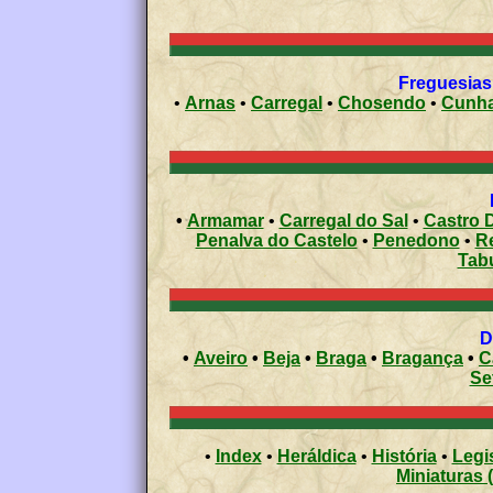
Freguesias 
•
Arnas
•
Carregal
•
Chosendo
•
Cunh
•
Armamar
•
Carregal do Sal
•
Castro D
Penalva do Castelo
•
Penedono
•
R
Tab
•
Aveiro
•
Beja
•
Braga
•
Bragança
•
C
Se
•
Index
•
Heráldica
•
História
•
Legi
Miniaturas 