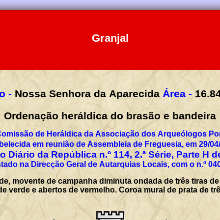
Granjal
o -
Nossa Senhora da Aparecida
Área -
16.8
Ordenação heráldica do brasão e bandeira
Comissão de Heráldica da Associação dos Arqueólogos Por
belecida em reunião de Assembleia de Freguesia, em 29/04
 Diário da República n.º 114, 2.ª Série, Parte H 
tado na Direcção Geral de Autarquias Locais, com o n.º 04
e, movente de campanha diminuta ondada de três tiras de a
de verde e abertos de vermelho. Coroa mural de prata de trê