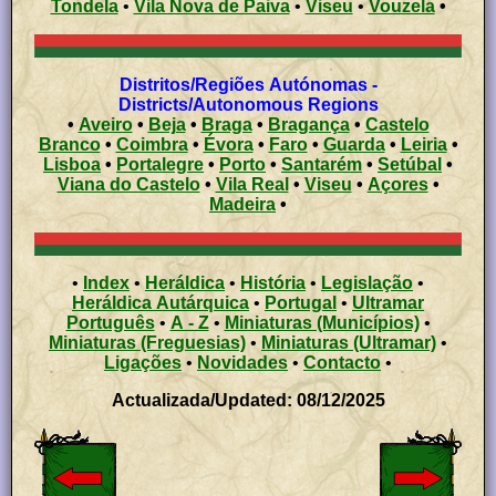
Tondela
•
Vila Nova de Paiva
•
Viseu
•
Vouzela
•
Distritos/Regiões Autónomas -
Districts/Autonomous Regions
•
Aveiro
•
Beja
•
Braga
•
Bragança
•
Castelo
Branco
•
Coimbra
•
Évora
•
Faro
•
Guarda
•
Leiria
•
Lisboa
•
Portalegre
•
Porto
•
Santarém
•
Setúbal
•
Viana do Castelo
•
Vila Real
•
Viseu
•
Açores
•
Madeira
•
•
Index
•
Heráldica
•
História
•
Legislação
•
Heráldica Autárquica
•
Portugal
•
Ultramar
Português
•
A - Z
•
Miniaturas (Municípios)
•
Miniaturas (Freguesias)
•
Miniaturas (Ultramar)
•
Ligações
•
Novidades
•
Contacto
•
Actualizada/Updated: 08/12/2025