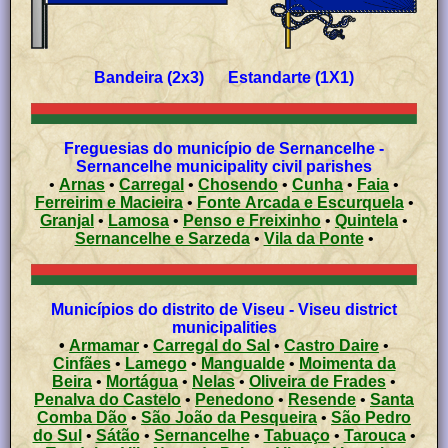
Bandeira (2x3) Estandarte (1X1)
Freguesias do município de Sernancelhe -
Sernancelhe municipality civil parishes
•
Arnas
•
Carregal
•
Chosendo
•
Cunha
•
Faia
•
Ferreirim e Macieira
•
Fonte Arcada e Escurquela
•
Granjal
•
Lamosa
•
Penso e Freixinho
•
Quintela
•
Sernancelhe e Sarzeda
•
Vila da Ponte
•
Municípios do distrito de Viseu - Viseu district
municipalities
•
Armamar
•
Carregal do Sal
•
Castro Daire
•
Cinfães
•
Lamego
•
Mangualde
•
Moimenta da
Beira
•
Mortágua
•
Nelas
•
Oliveira de Frades
•
Penalva do Castelo
•
Penedono
•
Resende
•
Santa
Comba Dão
•
São João da Pesqueira
•
São Pedro
do Sul
•
Sátão
•
Sernancelhe
•
Tabuaço
•
Tarouca
•