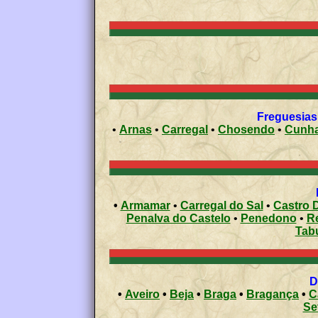
Freguesias 
•
Arnas
•
Carregal
•
Chosendo
•
Cunh
•
Armamar
•
Carregal do Sal
•
Castro D
Penalva do Castelo
•
Penedono
•
R
Tab
•
Aveiro
•
Beja
•
Braga
•
Bragança
•
C
Se