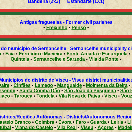
Bandeira (2x3) Estandarte (1X1)
Antigas freguesias - Former civil parishes
•
Freixinho
•
Penso
•
do município de Sernancelhe - Sernancelhe municipality ci
a
•
Faia
•
Ferreirim e Macieira
•
Fonte Arcada e Escurquela
•
Quintela
•
Sernancelhe e Sarzeda
•
Vila da Ponte
•
Municípios do distrito de Viseu - Viseu district municipalitie
aire
•
Cinfães
•
Lamego
•
Mangualde
•
Moimenta da Beira
•
esende
•
Santa Comba Dão
•
São João da Pesqueira
•
São 
uaço
•
Tarouca
•
Tondela
•
Vila Nova de Paiva
•
Viseu
•
Vouz
Distritos/Regiões Autónomas - Districts/Autonomous Regi
astelo Branco
•
Coimbra
•
Évora
•
Faro
•
Guarda
•
Leiria
•
L
túbal
•
Viana do Castelo
•
Vila Real
•
Viseu
•
Açores
•
Madei