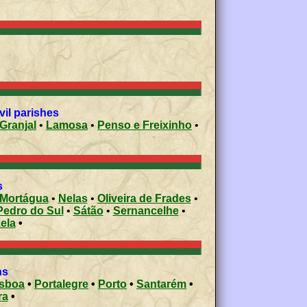
vil parishes
Granjal
•
Lamosa
•
Penso e Freixinho
•
s
Mortágua
•
Nelas
•
Oliveira de Frades
•
Pedro do Sul
•
Sátão
•
Sernancelhe
•
ela
•
ons
isboa
•
Portalegre
•
Porto
•
Santarém
•
ra
•