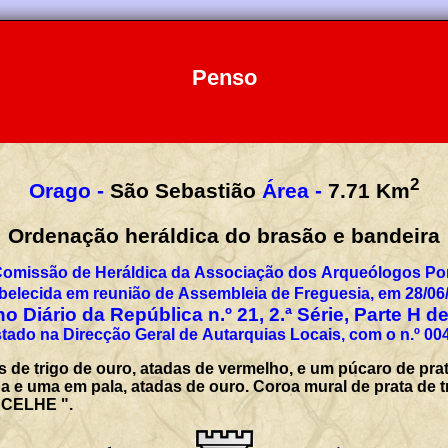
Penso
2
Orago -
São Sebastião
Área -
7.71
Km
Ordenação heráldica do brasão e bandeira
Comissão de Heráldica da Associação dos Arqueólogos Por
belecida em reunião de Assembleia de Freguesia, em 28/06
o Diário da República n.º 21, 2.ª Série, Parte H d
tado na Direcção Geral de Autarquias Locais, com o n.º 00
 de trigo de ouro, atadas de vermelho, e um púcaro de pra
pa e uma em pala, atadas de ouro. Coroa mural de prata de tr
NCELHE ".