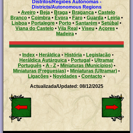
Distritos/Regiões Autónomas -
Districts/Autonomous Regions
•
Aveiro
•
Beja
•
Braga
•
Bragança
•
Castelo
Branco
•
Coimbra
•
Évora
•
Faro
•
Guarda
•
Leiria
•
Lisboa
•
Portalegre
•
Porto
•
Santarém
•
Setúbal
•
Viana do Castelo
•
Vila Real
•
Viseu
•
Açores
•
Madeira
•
•
Index
•
Heráldica
•
História
•
Legislação
•
Heráldica Autárquica
•
Portugal
•
Ultramar
Português
•
A - Z
•
Miniaturas (Municípios)
•
Miniaturas (Freguesias)
•
Miniaturas (Ultramar)
•
Ligações
•
Novidades
•
Contacto
•
Actualizada/Updated: 08/12/2025