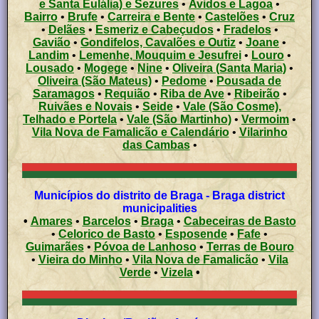
e Santa Eulália) e Sezures
•
Avidos e Lagoa
•
Bairro
•
Brufe
•
Carreira e Bente
•
Castelões
•
Cruz
•
Delães
•
Esmeriz e Cabeçudos
•
Fradelos
•
Gavião
•
Gondifelos, Cavalões e Outiz
•
Joane
•
Landim
•
Lemenhe, Mouquim e Jesufrei
•
Louro
•
Lousado
•
Mogege
•
Nine
•
Oliveira (Santa Maria)
•
Oliveira (São Mateus)
•
Pedome
•
Pousada de
Saramagos
•
Requião
•
Riba de Ave
•
Ribeirão
•
Ruivães e Novais
•
Seide
•
Vale (São Cosme),
Telhado e Portela
•
Vale (São Martinho)
•
Vermoim
•
Vila Nova de Famalicão e Calendário
•
Vilarinho
das Cambas
•
Municípios do distrito de Braga - Braga district
municipalities
•
Amares
•
Barcelos
•
Braga
•
Cabeceiras de Basto
•
Celorico de Basto
•
Esposende
•
Fafe
•
Guimarães
•
Póvoa de Lanhoso
•
Terras de Bouro
•
Vieira do Minho
•
Vila Nova de Famalicão
•
Vila
Verde
•
Vizela
•