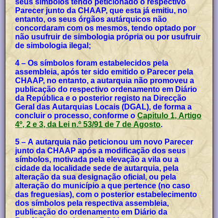
seus símbolos tendo peticionado o respectivo
Parecer junto da CHAAP, que esta já emitiu, no
entanto, os seus órgãos autárquicos não
concordaram com os mesmos, tendo optado por
não usufruir de simbologia própria ou por usufruir
de simbologia ilegal;
4 – Os símbolos foram estabelecidos pela
assembleia, após ter sido emitido o Parecer pela
CHAAP, no entanto, a autarquia não promoveu a
publicação do respectivo ordenamento em Diário
da República e o posterior registo na Direcção
Geral das Autarquias Locais (DGAL), de forma a
concluir o processo, conforme o
Capitulo 1, Artigo
4º, 2 e 3, da Lei n.º 53/91 de 7 de Agosto
.
5 – A autarquia não peticionou um novo Parecer
junto da CHAAP após a modificação dos seus
símbolos, motivada pela elevação a vila ou a
cidade da localidade sede de autarquia, pela
alteração da sua designação oficial, ou pela
alteração do município a que pertence (no caso
das freguesias), com o posterior estabelecimento
dos símbolos pela respectiva assembleia,
publicação do ordenamento em Diário da