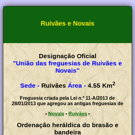
Ruivães e Novais
Designação Oficial
"União das freguesias de Ruivães e
Novais"
2
Sede -
Ruivães
Área -
4.55
Km
Freguesia criada pela Lei n.º 11-A/2013 de
28/01/2013 que agregou as antigas freguesias de
•
Novais
•
Ruivães
•
Ordenação heráldica do brasão e
bandeira