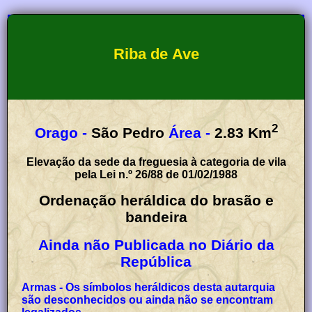
Riba de Ave
2
Orago -
São Pedro
Área -
2.83
Km
Elevação da sede da freguesia à categoria de vila
pela Lei n.º 26/88 de 01/02/1988
Ordenação heráldica do brasão e
bandeira
Ainda não Publicada no Diário da
República
Armas - Os símbolos heráldicos desta autarquia
são desconhecidos ou ainda não se encontram