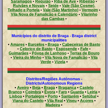
Saramagos
•
Requião
•
Riba de Ave
•
Ribeirão
•
Ruivães e Novais
•
Seide
•
Vale (São Cosme),
Telhado e Portela
•
Vale (São Martinho)
•
Vermoim
•
Vila Nova de Famalicão e Calendário
•
Vilarinho
das Cambas
•
Municípios do distrito de Braga - Braga district
municipalities
•
Amares
•
Barcelos
•
Braga
•
Cabeceiras de Basto
•
Celorico de Basto
•
Esposende
•
Fafe
•
Guimarães
•
Póvoa de Lanhoso
•
Terras de Bouro
•
Vieira do Minho
•
Vila Nova de Famalicão
•
Vila
Verde
•
Vizela
•
Distritos/Regiões Autónomas -
Districts/Autonomous Regions
•
Aveiro
•
Beja
•
Braga
•
Bragança
•
Castelo
Branco
•
Coimbra
•
Évora
•
Faro
•
Guarda
•
Leiria
•
Lisboa
•
Portalegre
•
Porto
•
Santarém
•
Setúbal
•
Viana do Castelo
•
Vila Real
•
Viseu
•
Açores
•
Madeira
•