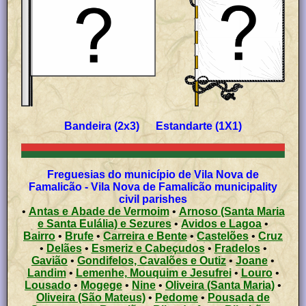
Bandeira (2x3) Estandarte (1X1)
Freguesias do município de Vila Nova de
Famalicão - Vila Nova de Famalicão municipality
civil parishes
•
Antas e Abade de Vermoim
•
Arnoso (Santa Maria
e Santa Eulália) e Sezures
•
Avidos e Lagoa
•
Bairro
•
Brufe
•
Carreira e Bente
•
Castelões
•
Cruz
•
Delães
•
Esmeriz e Cabeçudos
•
Fradelos
•
Gavião
•
Gondifelos, Cavalões e Outiz
•
Joane
•
Landim
•
Lemenhe, Mouquim e Jesufrei
•
Louro
•
Lousado
•
Mogege
•
Nine
•
Oliveira (Santa Maria)
•
Oliveira (São Mateus)
•
Pedome
•
Pousada de