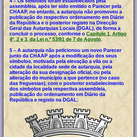
4 – Os símbolos foram estabelecidos pela
assembleia, após ter sido emitido o Parecer pela
CHAAP, no entanto, a autarquia não promoveu a
publicação do respectivo ordenamento em Diário
da República e o posterior registo na Direcção
Geral das Autarquias Locais (DGAL), de forma a
concluir o processo, conforme o
Capitulo 1, Artigo
4º, 2 e 3, da Lei n.º 53/91 de 7 de Agosto
.
5 – A autarquia não peticionou um novo Parecer
junto da CHAAP após a modificação dos seus
símbolos, motivada pela elevação a vila ou a
cidade da localidade sede de autarquia, pela
alteração da sua designação oficial, ou pela
alteração do município a que pertence (no caso
das freguesias), com o posterior estabelecimento
dos símbolos pela respectiva assembleia,
publicação do ordenamento em Diário da
República e registo na DGAL;