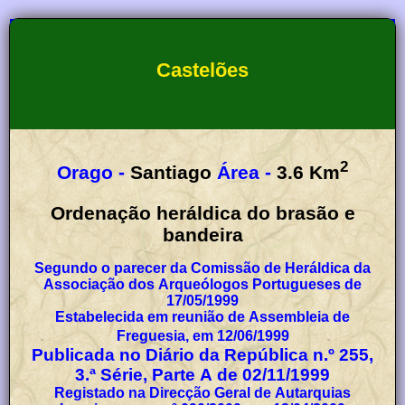
Castelões
2
Orago -
Santiago
Área -
3.6
Km
Ordenação heráldica do brasão e
bandeira
Segundo o parecer da Comissão de Heráldica da
Associação dos Arqueólogos Portugueses de
17/05/1999
Estabelecida em reunião de Assembleia de
Freguesia, em 12/06/1999
Publicada no Diário da República n.º 255,
3.ª Série, Parte A de 02/11/1999
Registado na Direcção Geral de Autarquias