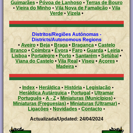
Guimarães
•
Póvoa de Lanhoso
•
Terras de Bouro
•
Vieira do Minho
•
Vila Nova de Famalicão
•
Vila
Verde
•
Vizela
•
Distritos/Regiões Autónomas -
Districts/Autonomous Regions
•
Aveiro
•
Beja
•
Braga
•
Bragança
•
Castelo
Branco
•
Coimbra
•
Évora
•
Faro
•
Guarda
•
Leiria
•
Lisboa
•
Portalegre
•
Porto
•
Santarém
•
Setúbal
•
Viana do Castelo
•
Vila Real
•
Viseu
•
Açores
•
Madeira
•
•
Index
•
Heráldica
•
História
•
Legislação
•
Heráldica Autárquica
•
Portugal
•
Ultramar
Português
•
A - Z
•
Miniaturas (Municípios)
•
Miniaturas (Freguesias)
•
Miniaturas (Ultramar)
•
Ligações
•
Novidades
•
Contacto
•
Actualizada/Updated: 24/04/2024