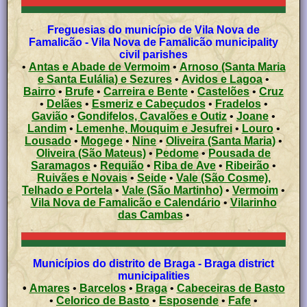
Freguesias do município de Vila Nova de
Famalicão - Vila Nova de Famalicão municipality
civil parishes
•
Antas e Abade de Vermoim
•
Arnoso (Santa Maria
e Santa Eulália) e Sezures
•
Avidos e Lagoa
•
Bairro
•
Brufe
•
Carreira e Bente
•
Castelões
•
Cruz
•
Delães
•
Esmeriz e Cabeçudos
•
Fradelos
•
Gavião
•
Gondifelos, Cavalões e Outiz
•
Joane
•
Landim
•
Lemenhe, Mouquim e Jesufrei
•
Louro
•
Lousado
•
Mogege
•
Nine
•
Oliveira (Santa Maria)
•
Oliveira (São Mateus)
•
Pedome
•
Pousada de
Saramagos
•
Requião
•
Riba de Ave
•
Ribeirão
•
Ruivães e Novais
•
Seide
•
Vale (São Cosme),
Telhado e Portela
•
Vale (São Martinho)
•
Vermoim
•
Vila Nova de Famalicão e Calendário
•
Vilarinho
das Cambas
•
Municípios do distrito de Braga - Braga district
municipalities
•
Amares
•
Barcelos
•
Braga
•
Cabeceiras de Basto
•
Celorico de Basto
•
Esposende
•
Fafe
•