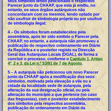
seus símbolos tendo peticionado o respectivo
Parecer junto da CHAAP, que esta já emitiu, no
entanto, os seus órgãos autárquicos não
concordaram com os mesmos, tendo optado por
não usufruir de simbologia própria ou por usufruir
de simbologia ilegal;
4 – Os símbolos foram estabelecidos pela
assembleia, após ter sido emitido o Parecer pela
CHAAP, no entanto, a autarquia não promoveu a
publicação do respectivo ordenamento em Diário
da República e o posterior registo na Direcção
Geral das Autarquias Locais (DGAL), de forma a
concluir o processo, conforme o
Capitulo 1, Artigo
4º, 2 e 3, da Lei n.º 53/91 de 7 de Agosto
.
5 – A autarquia não peticionou um novo Parecer
junto da CHAAP após a modificação dos seus
símbolos, motivada pela elevação a vila ou a
cidade da localidade sede de autarquia, pela
alteração da sua designação oficial, ou pela
alteração do município a que pertence (no caso
das freguesias), com o posterior estabelecimento
dos símbolos pela respectiva assembleia,
publicação do ordenamento em Diário da