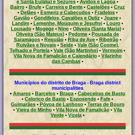
e Santa Eulália) e Sezures
•
Avidos e Lagoa
•
Bairro
•
Brufe
•
Carreira e Bente
•
Castelões
•
Cruz
•
Delães
•
Esmeriz e Cabeçudos
•
Fradelos
•
Gavião
•
Gondifelos, Cavalões e Outiz
•
Joane
•
Landim
•
Lemenhe, Mouquim e Jesufrei
•
Louro
•
Lousado
•
Mogege
•
Nine
•
Oliveira (Santa Maria)
•
Oliveira (São Mateus)
•
Pedome
•
Pousada de
Saramagos
•
Requião
•
Riba de Ave
•
Ribeirão
•
Ruivães e Novais
•
Seide
•
Vale (São Cosme),
Telhado e Portela
•
Vale (São Martinho)
•
Vermoim
•
Vila Nova de Famalicão e Calendário
•
Vilarinho
das Cambas
•
Municípios do distrito de Braga - Braga district
municipalities
•
Amares
•
Barcelos
•
Braga
•
Cabeceiras de Basto
•
Celorico de Basto
•
Esposende
•
Fafe
•
Guimarães
•
Póvoa de Lanhoso
•
Terras de Bouro
•
Vieira do Minho
•
Vila Nova de Famalicão
•
Vila
Verde
•
Vizela
•