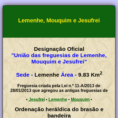
Lemenhe, Mouquim e Jesufrei
Designação Oficial
"União das freguesias de Lemenhe,
Mouquim e Jesufrei"
2
Sede -
Lemenhe
Área -
9.83
Km
Freguesia criada pela Lei n.º 11-A/2013 de
28/01/2013 que agregou as antigas freguesias de
•
Jesufrei
•
Lemenhe
•
Mouquim
•
Ordenação heráldica do brasão e
bandeira