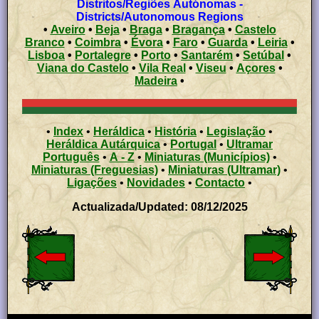
Distritos/Regiões Autónomas -
Districts/Autonomous Regions
•
Aveiro
•
Beja
•
Braga
•
Bragança
•
Castelo
Branco
•
Coimbra
•
Évora
•
Faro
•
Guarda
•
Leiria
•
Lisboa
•
Portalegre
•
Porto
•
Santarém
•
Setúbal
•
Viana do Castelo
•
Vila Real
•
Viseu
•
Açores
•
Madeira
•
•
Index
•
Heráldica
•
História
•
Legislação
•
Heráldica Autárquica
•
Portugal
•
Ultramar
Português
•
A - Z
•
Miniaturas (Municípios)
•
Miniaturas (Freguesias)
•
Miniaturas (Ultramar)
•
Ligações
•
Novidades
•
Contacto
•
Actualizada/Updated: 08/12/2025