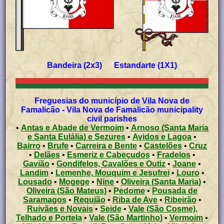
Bandeira (2x3) Estandarte (1X1)
Freguesias do município de Vila Nova de
Famalicão - Vila Nova de Famalicão municipality
civil parishes
•
Antas e Abade de Vermoim
•
Arnoso (Santa Maria
e Santa Eulália) e Sezures
•
Avidos e Lagoa
•
Bairro
•
Brufe
•
Carreira e Bente
•
Castelões
•
Cruz
•
Delães
•
Esmeriz e Cabeçudos
•
Fradelos
•
Gavião
•
Gondifelos, Cavalões e Outiz
•
Joane
•
Landim
•
Lemenhe, Mouquim e Jesufrei
•
Louro
•
Lousado
•
Mogege
•
Nine
•
Oliveira (Santa Maria)
•
Oliveira (São Mateus)
•
Pedome
•
Pousada de
Saramagos
•
Requião
•
Riba de Ave
•
Ribeirão
•
Ruivães e Novais
•
Seide
•
Vale (São Cosme),
Telhado e Portela
•
Vale (São Martinho)
•
Vermoim
•