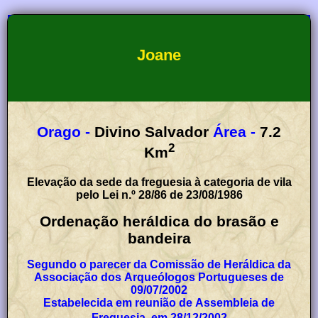
Joane
Orago -
Divino Salvador
Área -
7.2
2
Km
Elevação da sede da freguesia à categoria de vila
pelo Lei n.º 28/86 de 23/08/1986
Ordenação heráldica do brasão e
bandeira
Segundo o parecer da Comissão de Heráldica da
Associação dos Arqueólogos Portugueses de
09/07/2002
Estabelecida em reunião de Assembleia de
Freguesia, em 28/12/2002