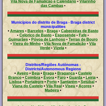
Vila Nova de Famalicão e Calendário
•
Vilarinho
das Cambas
•
Municípios do distrito de Braga - Braga district
municipalities
•
Amares
•
Barcelos
•
Braga
•
Cabeceiras de Basto
•
Celorico de Basto
•
Esposende
•
Fafe
•
Guimarães
•
Póvoa de Lanhoso
•
Terras de Bouro
•
Vieira do Minho
•
Vila Nova de Famalicão
•
Vila
Verde
•
Vizela
•
Distritos/Regiões Autónomas -
Districts/Autonomous Regions
•
Aveiro
•
Beja
•
Braga
•
Bragança
•
Castelo
Branco
•
Coimbra
•
Évora
•
Faro
•
Guarda
•
Leiria
•
Lisboa
•
Portalegre
•
Porto
•
Santarém
•
Setúbal
•
Viana do Castelo
•
Vila Real
•
Viseu
•
Açores
•
Madeira
•