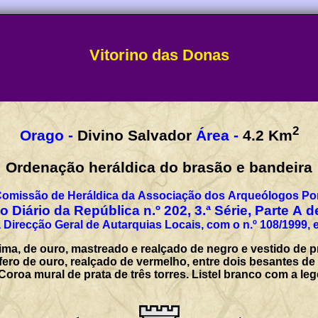
Vitorino das Donas
2
Orago -
Divino Salvador
Área -
4.2
Km
Ordenação heráldica do brasão e bandeira
Comissão de Heráldica da Associação dos Arqueólogos Por
 Diário da República n.º 202, 3.ª Série, Parte A 
 Direcção Geral de Autarquias Locais, com o n.º 108/1999, 
ima, de ouro, mastreado e realçado de negro e vestido de
fero de ouro, realçado de vermelho, entre dois besantes de
Coroa mural de prata de três torres. Listel branco com a l