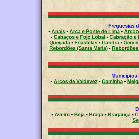
Freguesias d
•
Anais
•
Arca e Ponte de Lima
•
Arcoz
•
Cabaços e Fojo Lobal
•
Cabração e 
Queijada
•
Friastelas
•
Gandra
•
Gemie
Rebordões (Santa Maria)
•
Rebordões 
•
Arcos de Valdevez
•
Caminha
•
Melg
•
Aveiro
•
Beja
•
Braga
•
Bragança
•
C
Se