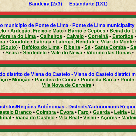
Bandeira (2x3) Estandarte (1X1)
o município de Ponte de Lima - Ponte de Lima municipality c
elo
•
Ardegão, Freixo e Mato
•
Bárrio e Cepões
•
Beiral do L
Moreira do Lima
•
Calheiros
•
Calvelo
•
Correlhã
•
Estorãos
ira
•
Gondufe
•
Labruja
•
Labrujó, Rendufe e Vilar do Monte
(Souto)
•
Refóios do Lima
•
Ribeira
•
Sá
•
Santa Comba
•
Sa
•
Seara
•
Serdedelo
•
Vale do Neiva
•
Vitorino das Donas
•
Municípios do distrito de Viana do Castelo - Viana do Castelo district
aço
•
Monção
•
Paredes de Coura
•
Ponte da Barca
•
Ponte 
Vila Nova de Cerveira
•
Distritos/Regiões Autónomas - Districts/Autonomous Regi
astelo Branco
•
Coimbra
•
Évora
•
Faro
•
Guarda
•
Leiria
•
L
túbal
•
Viana do Castelo
•
Vila Real
•
Viseu
•
Açores
•
Madei