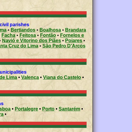
ivil parishes
ima
•
Bertiandos
•
Boalhosa
•
Brandara
•
Facha
•
Feitosa
•
Fontão
•
Fornelos e
•
Navió e Vitorino dos Piães
•
Poiares
•
nta Cruz do Lima
•
São Pedro D'Arcos
 municipalities
de Lima
•
Valença
•
Viana do Castelo
•
ons
isboa
•
Portalegre
•
Porto
•
Santarém
•
ra
•