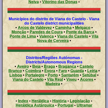
Neiva
•
Vitorino das Donas
•
Municípios do distrito de Viana do Castelo - Viana
do Castelo district municipalities
•
Arcos de Valdevez
•
Caminha
•
Melgaço
•
Monção
•
Paredes de Coura
•
Ponte da Barca
•
Ponte de Lima
•
Valença
•
Viana do Castelo
•
Vila
Nova de Cerveira
•
Distritos/Regiões Autónomas -
Districts/Autonomous Regions
•
Aveiro
•
Beja
•
Braga
•
Bragança
•
Castelo
Branco
•
Coimbra
•
Évora
•
Faro
•
Guarda
•
Leiria
•
Lisboa
•
Portalegre
•
Porto
•
Santarém
•
Setúbal
•
Viana do Castelo
•
Vila Real
•
Viseu
•
Açores
•
Madeira
•
•
Index
•
Heráldica
•
História
•
Legislação
•
Heráldica Autárquica
•
Portugal
•
Ultramar