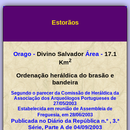
Estorãos
Orago -
Divino Salvador
Área -
17.1
2
Km
Ordenação heráldica do brasão e
bandeira
Segundo o parecer da Comissão de Heráldica da
Associação dos Arqueólogos Portugueses de
27/05/2003
Estabelecida em reunião de Assembleia de
Freguesia, em 28/06/2003
Publicada no Diário da República n.º , 3.ª
Série, Parte A de 04/09/2003