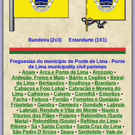
Bandeira (2x3) Estandarte (1X1)
Freguesias do município de Ponte de Lima - Ponte
de Lima municipality civil parishes
•
Anais
•
Arca e Ponte de Lima
•
Arcozelo
•
Ardegão, Freixo e Mato
•
Bárrio e Cepões
•
Beiral
do Lima
•
Bertiandos
•
Boalhosa
•
Brandara
•
Cabaços e Fojo Lobal
•
Cabração e Moreira do
Lima
•
Calheiros
•
Calvelo
•
Correlhã
•
Estorãos
•
Facha
•
Feitosa
•
Fontão
•
Fornelos e Queijada
•
Friastelas
•
Gandra
•
Gemieira
•
Gondufe
•
Labruja
•
Labrujó, Rendufe e Vilar do Monte
•
Navió e
Vitorino dos Piães
•
Poiares
•
Rebordões (Santa
Maria)
•
Rebordões (Souto)
•
Refóios do Lima
•
Ribeira
•
Sá
•
Santa Comba
•
Santa Cruz do Lima
•
São Pedro D'Arcos
•
Seara
•
Serdedelo
•
Vale do