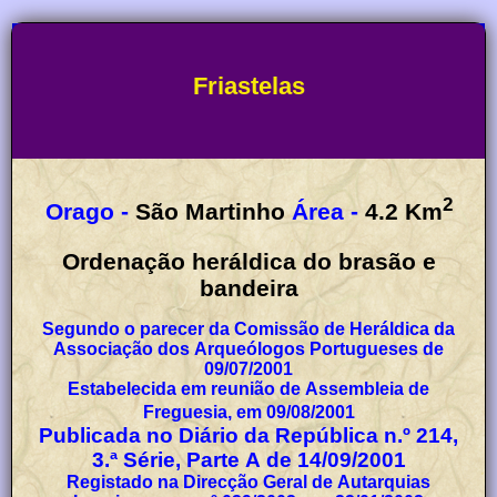
Friastelas
2
Orago -
São Martinho
Área -
4.2
Km
Ordenação heráldica do brasão e
bandeira
Segundo o parecer da Comissão de Heráldica da
Associação dos Arqueólogos Portugueses de
09/07/2001
Estabelecida em reunião de Assembleia de
Freguesia, em 09/08/2001
Publicada no Diário da República n.º 214,
3.ª Série, Parte A de 14/09/2001
Registado na Direcção Geral de Autarquias