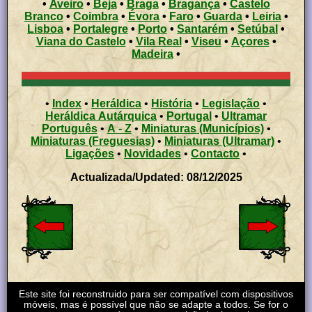
•
Aveiro
•
Beja
•
Braga
•
Bragança
•
Castelo
Branco
•
Coimbra
•
Évora
•
Faro
•
Guarda
•
Leiria
•
Lisboa
•
Portalegre
•
Porto
•
Santarém
•
Setúbal
•
Viana do Castelo
•
Vila Real
•
Viseu
•
Açores
•
Madeira
•
•
Index
•
Heráldica
•
História
•
Legislação
•
Heráldica Autárquica
•
Portugal
•
Ultramar
Português
•
A - Z
•
Miniaturas (Municípios)
•
Miniaturas (Freguesias)
•
Miniaturas (Ultramar)
•
Ligações
•
Novidades
•
Contacto
•
Actualizada/Updated: 08/12/2025
Este site foi reconstruido para ser compatível com dispositivos
móveis, mas é possível que não se adapte a todos. Se for o