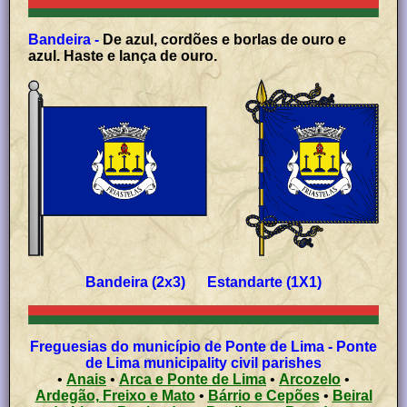
Bandeira -
De azul, cordões e borlas de ouro e
azul. Haste e lança de ouro.
Bandeira (2x3) Estandarte (1X1)
Freguesias do município de Ponte de Lima - Ponte
de Lima municipality civil parishes
•
Anais
•
Arca e Ponte de Lima
•
Arcozelo
•
Ardegão, Freixo e Mato
•
Bárrio e Cepões
•
Beiral