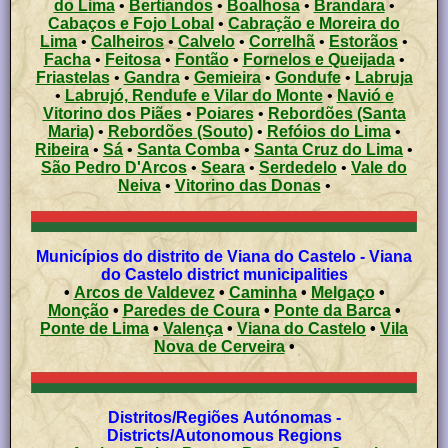
do Lima
•
Bertiandos
•
Boalhosa
•
Brandara
•
Cabaços e Fojo Lobal
•
Cabração e Moreira do
Lima
•
Calheiros
•
Calvelo
•
Correlhã
•
Estorãos
•
Facha
•
Feitosa
•
Fontão
•
Fornelos e Queijada
•
Friastelas
•
Gandra
•
Gemieira
•
Gondufe
•
Labruja
•
Labrujó, Rendufe e Vilar do Monte
•
Navió e
Vitorino dos Piães
•
Poiares
•
Rebordões (Santa
Maria)
•
Rebordões (Souto)
•
Refóios do Lima
•
Ribeira
•
Sá
•
Santa Comba
•
Santa Cruz do Lima
•
São Pedro D'Arcos
•
Seara
•
Serdedelo
•
Vale do
Neiva
•
Vitorino das Donas
•
Municípios do distrito de Viana do Castelo - Viana
do Castelo district municipalities
•
Arcos de Valdevez
•
Caminha
•
Melgaço
•
Monção
•
Paredes de Coura
•
Ponte da Barca
•
Ponte de Lima
•
Valença
•
Viana do Castelo
•
Vila
Nova de Cerveira
•
Distritos/Regiões Autónomas -
Districts/Autonomous Regions