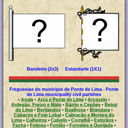
Bandeira (2x3) Estandarte (1X1)
Freguesias do município de Ponte de Lima - Ponte
de Lima municipality civil parishes
•
Anais
•
Arca e Ponte de Lima
•
Arcozelo
•
Ardegão, Freixo e Mato
•
Bárrio e Cepões
•
Beiral
do Lima
•
Bertiandos
•
Boalhosa
•
Brandara
•
Cabaços e Fojo Lobal
•
Cabração e Moreira do
Lima
•
Calheiros
•
Calvelo
•
Correlhã
•
Estorãos
•
Facha
•
Feitosa
•
Fontão
•
Fornelos e Queijada
•