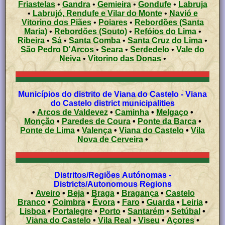
Friastelas
•
Gandra
•
Gemieira
•
Gondufe
•
Labruja
•
Labrujó, Rendufe e Vilar do Monte
•
Navió e
Vitorino dos Piães
•
Poiares
•
Rebordões (Santa
Maria)
•
Rebordões (Souto)
•
Refóios do Lima
•
Ribeira
•
Sá
•
Santa Comba
•
Santa Cruz do Lima
•
São Pedro D'Arcos
•
Seara
•
Serdedelo
•
Vale do
Neiva
•
Vitorino das Donas
•
Municípios do distrito de Viana do Castelo - Viana
do Castelo district municipalities
•
Arcos de Valdevez
•
Caminha
•
Melgaço
•
Monção
•
Paredes de Coura
•
Ponte da Barca
•
Ponte de Lima
•
Valença
•
Viana do Castelo
•
Vila
Nova de Cerveira
•
Distritos/Regiões Autónomas -
Districts/Autonomous Regions
•
Aveiro
•
Beja
•
Braga
•
Bragança
•
Castelo
Branco
•
Coimbra
•
Évora
•
Faro
•
Guarda
•
Leiria
•
Lisboa
•
Portalegre
•
Porto
•
Santarém
•
Setúbal
•
Viana do Castelo
•
Vila Real
•
Viseu
•
Açores
•