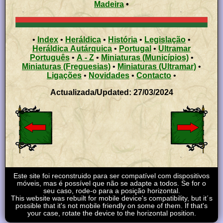
Madeira
•
•
Index
•
Heráldica
•
História
•
Legislação
•
Heráldica Autárquica
•
Portugal
•
Ultramar
Português
•
A - Z
•
Miniaturas (Municípios)
•
Miniaturas (Freguesias)
•
Miniaturas (Ultramar)
•
Ligações
•
Novidades
•
Contacto
•
Actualizada/Updated: 27/03/2024
Este site foi reconstruido para ser compatível com dispositivos
móveis, mas é possível que não se adapte a todos. Se for o
seu caso, rode-o para a posição horizontal.
This website was rebuilt for mobile device's compatibility, but it´s
possible that it's not mobile friendly on some of them. If that's
your case, rotate the device to the horizontal position.