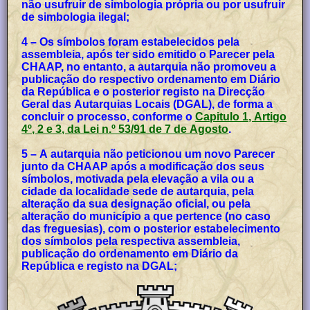
não usufruir de simbologia própria ou por usufruir
de simbologia ilegal;
4 – Os símbolos foram estabelecidos pela
assembleia, após ter sido emitido o Parecer pela
CHAAP, no entanto, a autarquia não promoveu a
publicação do respectivo ordenamento em Diário
da República e o posterior registo na Direcção
Geral das Autarquias Locais (DGAL), de forma a
concluir o processo, conforme o
Capitulo 1, Artigo
4º, 2 e 3, da Lei n.º 53/91 de 7 de Agosto
.
5 – A autarquia não peticionou um novo Parecer
junto da CHAAP após a modificação dos seus
símbolos, motivada pela elevação a vila ou a
cidade da localidade sede de autarquia, pela
alteração da sua designação oficial, ou pela
alteração do município a que pertence (no caso
das freguesias), com o posterior estabelecimento
dos símbolos pela respectiva assembleia,
publicação do ordenamento em Diário da
República e registo na DGAL;