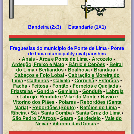
Bandeira (2x3) Estandarte (1X1)
Freguesias do município de Ponte de Lima - Ponte
de Lima municipality civil parishes
•
Anais
•
Arca e Ponte de Lima
•
Arcozelo
•
Ardegão, Freixo e Mato
•
Bárrio e Cepões
•
Beiral
do Lima
•
Bertiandos
•
Boalhosa
•
Brandara
•
Cabaços e Fojo Lobal
•
Cabração e Moreira do
Lima
•
Calheiros
•
Calvelo
•
Correlhã
•
Estorãos
•
Facha
•
Feitosa
•
Fontão
•
Fornelos e Queijada
•
Friastelas
•
Gandra
•
Gemieira
•
Gondufe
•
Labruja
•
Labrujó, Rendufe e Vilar do Monte
•
Navió e
Vitorino dos Piães
•
Poiares
•
Rebordões (Santa
Maria)
•
Rebordões (Souto)
•
Refóios do Lima
•
Ribeira
•
Sá
•
Santa Comba
•
Santa Cruz do Lima
•
São Pedro D'Arcos
•
Seara
•
Serdedelo
•
Vale do
Neiva
•
Vitorino das Donas
•