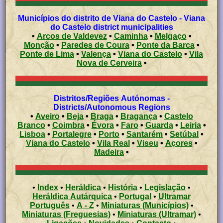
Municípios do distrito de Viana do Castelo - Viana
do Castelo district municipalities
•
Arcos de Valdevez
•
Caminha
•
Melgaço
•
Monção
•
Paredes de Coura
•
Ponte da Barca
•
Ponte de Lima
•
Valença
•
Viana do Castelo
•
Vila
Nova de Cerveira
•
Distritos/Regiões Autónomas -
Districts/Autonomous Regions
•
Aveiro
•
Beja
•
Braga
•
Bragança
•
Castelo
Branco
•
Coimbra
•
Évora
•
Faro
•
Guarda
•
Leiria
•
Lisboa
•
Portalegre
•
Porto
•
Santarém
•
Setúbal
•
Viana do Castelo
•
Vila Real
•
Viseu
•
Açores
•
Madeira
•
•
Index
•
Heráldica
•
História
•
Legislação
•
Heráldica Autárquica
•
Portugal
•
Ultramar
Português
•
A - Z
•
Miniaturas (Municípios)
•
Miniaturas (Freguesias)
•
Miniaturas (Ultramar)
•