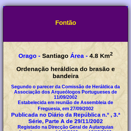
Fontão
2
Orago -
Santiago
Área -
4.8
Km
Ordenação heráldica do brasão e
bandeira
Segundo o parecer da Comissão de Heráldica da
Associação dos Arqueólogos Portugueses de
11/09/2002
Estabelecida em reunião de Assembleia de
Freguesia, em 27/09/2002
Publicada no Diário da República n.º , 3.ª
Série, Parte A de 29/11/2002
Registado na Direcção Geral de Autarquias