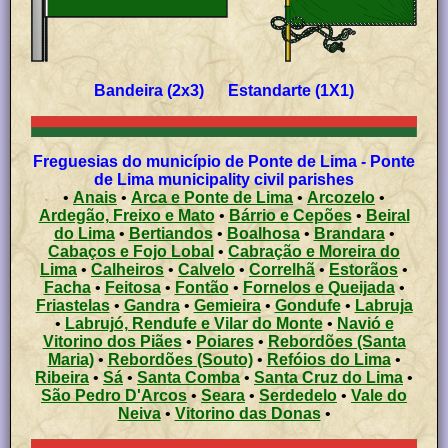
Bandeira (2x3) Estandarte (1X1)
Freguesias do município de Ponte de Lima - Ponte
de Lima municipality civil parishes
•
Anais
•
Arca e Ponte de Lima
•
Arcozelo
•
Ardegão, Freixo e Mato
•
Bárrio e Cepões
•
Beiral
do Lima
•
Bertiandos
•
Boalhosa
•
Brandara
•
Cabaços e Fojo Lobal
•
Cabração e Moreira do
Lima
•
Calheiros
•
Calvelo
•
Correlhã
•
Estorãos
•
Facha
•
Feitosa
•
Fontão
•
Fornelos e Queijada
•
Friastelas
•
Gandra
•
Gemieira
•
Gondufe
•
Labruja
•
Labrujó, Rendufe e Vilar do Monte
•
Navió e
Vitorino dos Piães
•
Poiares
•
Rebordões (Santa
Maria)
•
Rebordões (Souto)
•
Refóios do Lima
•
Ribeira
•
Sá
•
Santa Comba
•
Santa Cruz do Lima
•
São Pedro D'Arcos
•
Seara
•
Serdedelo
•
Vale do
Neiva
•
Vitorino das Donas
•