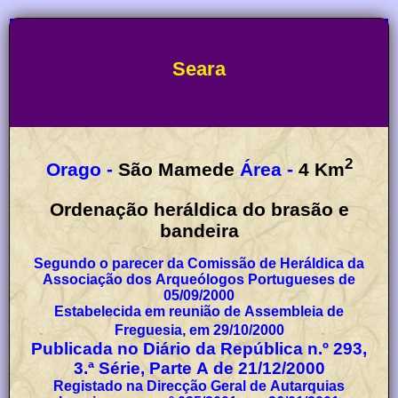
Seara
2
Orago -
São Mamede
Área -
4
Km
Ordenação heráldica do brasão e
bandeira
Segundo o parecer da Comissão de Heráldica da
Associação dos Arqueólogos Portugueses de
05/09/2000
Estabelecida em reunião de Assembleia de
Freguesia, em 29/10/2000
Publicada no Diário da República n.º 293,
3.ª Série, Parte A de 21/12/2000
Registado na Direcção Geral de Autarquias