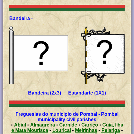
Bandeira -
Bandeira (2x3) Estandarte (1X1)
Freguesias do município de Pombal - Pombal
municipality civil parishes
•
Abiul
•
Almagreira
•
Carnide
•
Carriço
•
Guia, Ilha
e Mata Mourisca
•
Louriçal
•
Meirinhas
•
Pelariga
•