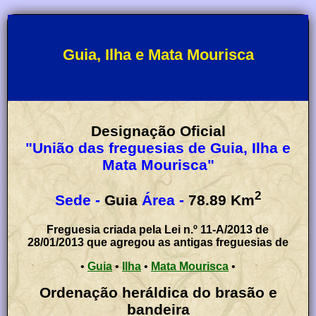
Guia, Ilha e Mata Mourisca
Designação Oficial
"União das freguesias de Guia, Ilha e
Mata Mourisca"
2
Sede -
Guia
Área -
78.89
Km
Freguesia criada pela Lei n.º 11-A/2013 de
28/01/2013 que agregou as antigas freguesias de
•
Guia
•
Ilha
•
Mata Mourisca
•
Ordenação heráldica do brasão e
bandeira