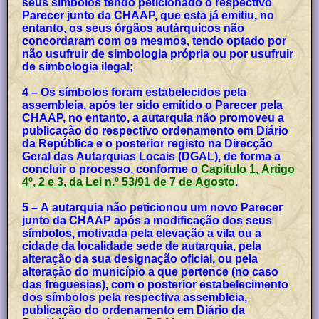
seus símbolos tendo peticionado o respectivo
Parecer junto da CHAAP, que esta já emitiu, no
entanto, os seus órgãos autárquicos não
concordaram com os mesmos, tendo optado por
não usufruir de simbologia própria ou por usufruir
de simbologia ilegal;
4 – Os símbolos foram estabelecidos pela
assembleia, após ter sido emitido o Parecer pela
CHAAP, no entanto, a autarquia não promoveu a
publicação do respectivo ordenamento em Diário
da República e o posterior registo na Direcção
Geral das Autarquias Locais (DGAL), de forma a
concluir o processo, conforme o
Capitulo 1, Artigo
4º, 2 e 3, da Lei n.º 53/91 de 7 de Agosto
.
5 – A autarquia não peticionou um novo Parecer
junto da CHAAP após a modificação dos seus
símbolos, motivada pela elevação a vila ou a
cidade da localidade sede de autarquia, pela
alteração da sua designação oficial, ou pela
alteração do município a que pertence (no caso
das freguesias), com o posterior estabelecimento
dos símbolos pela respectiva assembleia,
publicação do ordenamento em Diário da