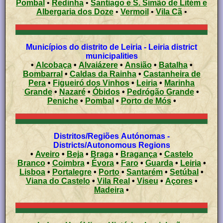
Pombal
•
Redinha
•
Santiago e S. Simão de Litém e
Albergaria dos Doze
•
Vermoil
•
Vila Cã
•
Municípios do distrito de Leiria - Leiria district
municipalities
•
Alcobaça
•
Alvaiázere
•
Ansião
•
Batalha
•
Bombarral
•
Caldas da Rainha
•
Castanheira de
Pera
•
Figueiró dos Vinhos
•
Leiria
•
Marinha
Grande
•
Nazaré
•
Óbidos
•
Pedrógão Grande
•
Peniche
•
Pombal
•
Porto de Mós
•
Distritos/Regiões Autónomas -
Districts/Autonomous Regions
•
Aveiro
•
Beja
•
Braga
•
Bragança
•
Castelo
Branco
•
Coimbra
•
Évora
•
Faro
•
Guarda
•
Leiria
•
Lisboa
•
Portalegre
•
Porto
•
Santarém
•
Setúbal
•
Viana do Castelo
•
Vila Real
•
Viseu
•
Açores
•
Madeira
•