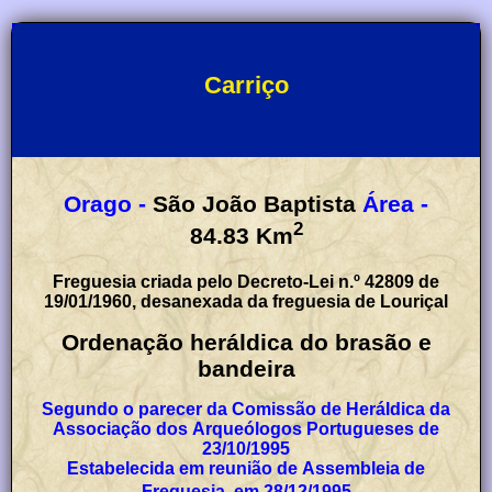
Carriço
Orago -
São João Baptista
Área -
2
84.83
Km
Freguesia criada pelo Decreto-Lei n.º 42809 de
19/01/1960, desanexada da freguesia de Louriçal
Ordenação heráldica do brasão e
bandeira
Segundo o parecer da Comissão de Heráldica da
Associação dos Arqueólogos Portugueses de
23/10/1995
Estabelecida em reunião de Assembleia de
Freguesia, em 28/12/1995