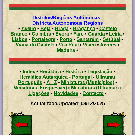
Distritos/Regiões Autónomas -
Districts/Autonomous Regions
•
Aveiro
•
Beja
•
Braga
•
Bragança
•
Castelo
Branco
•
Coimbra
•
Évora
•
Faro
•
Guarda
•
Leiria
•
Lisboa
•
Portalegre
•
Porto
•
Santarém
•
Setúbal
•
Viana do Castelo
•
Vila Real
•
Viseu
•
Açores
•
Madeira
•
•
Index
•
Heráldica
•
História
•
Legislação
•
Heráldica Autárquica
•
Portugal
•
Ultramar
Português
•
A - Z
•
Miniaturas (Municípios)
•
Miniaturas (Freguesias)
•
Miniaturas (Ultramar)
•
Ligações
•
Novidades
•
Contacto
•
Actualizada/Updated: 08/12/2025