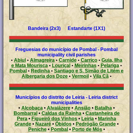
Bandeira (2x3) Estandarte (1X1)
Freguesias do município de Pombal - Pombal
municipality civil parishes
•
Abiul
•
Almagreira
•
Carnide
•
Carriço
•
Guia, Ilha
e Mata Mourisca
•
Louriçal
•
Meirinhas
•
Pelariga
•
Pombal
•
Redinha
•
Santiago e S. Simão de Litém e
Albergaria dos Doze
•
Vermoil
•
Vila Cã
•
Municípios do distrito de Leiria - Leiria district
municipalities
•
Alcobaça
•
Alvaiázere
•
Ansião
•
Batalha
•
Bombarral
•
Caldas da Rainha
•
Castanheira de
Pera
•
Figueiró dos Vinhos
•
Leiria
•
Marinha
Grande
•
Nazaré
•
Óbidos
•
Pedrógão Grande
•
Peniche
•
Pombal
•
Porto de Mós
•