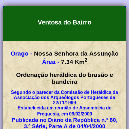
Ventosa do Bairro
Orago -
Nossa Senhora da Assunção
2
Área -
7.34
Km
Ordenação heráldica do brasão e
bandeira
Segundo o parecer da Comissão de Heráldica da
Associação dos Arqueólogos Portugueses de
22/11/1999
Estabelecida em reunião de Assembleia de
Freguesia, em 09/02/2000
Publicada no Diário da República n.º 80,
3.ª Série, Parte A de 04/04/2000