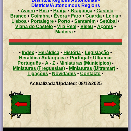
Distritos/Regiões Autónomas -
Districts/Autonomous Regions
•
Aveiro
•
Beja
•
Braga
•
Bragança
•
Castelo
Branco
•
Coimbra
•
Évora
•
Faro
•
Guarda
•
Leiria
•
Lisboa
•
Portalegre
•
Porto
•
Santarém
•
Setúbal
•
Viana do Castelo
•
Vila Real
•
Viseu
•
Açores
•
Madeira
•
•
Index
•
Heráldica
•
História
•
Legislação
•
Heráldica Autárquica
•
Portugal
•
Ultramar
Português
•
A - Z
•
Miniaturas (Municípios)
•
Miniaturas (Freguesias)
•
Miniaturas (Ultramar)
•
Ligações
•
Novidades
•
Contacto
•
Actualizada/Updated: 08/12/2025