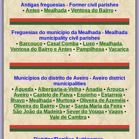
Antigas freguesias - Former civil parishes
•
Antes
•
Mealhada
•
Ventosa do Bairro
•
Freguesias do município da Mealhada - Mealhada
municipality civil parishes
•
Barcouço
•
Casal Comba
•
Luso
•
Mealhada,
Ventosa do Bairro e Antes
•
Pampilhosa
•
Vacariça
•
Municípios do distrito de Aveiro - Aveiro district
municipalities
•
Águeda
•
Albergaria-a-Velha
•
Anadia
•
Arouca
•
Aveiro
•
Castelo de Paiva
•
Espinho
•
Estarreja
•
Ílhavo
•
Mealhada
•
Murtosa
•
Oliveira de Azeméis
•
Oliveira do Bairro
•
Ovar
•
Santa Maria da Feira
•
São João da Madeira
•
Sever do Vouga
•
Vagos
•
Vale de Cambra
•