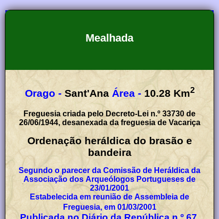
Mealhada
2
Orago -
Sant'Ana
Área -
10.28
Km
Freguesia criada pelo Decreto-Lei n.º 33730 de
26/06/1944, desanexada da freguesia de Vacariça
Ordenação heráldica do brasão e
bandeira
Segundo o parecer da Comissão de Heráldica da
Associação dos Arqueólogos Portugueses de
23/01/2001
Estabelecida em reunião de Assembleia de
Freguesia, em 01/03/2001
Publicada no Diário da República n.º 67,