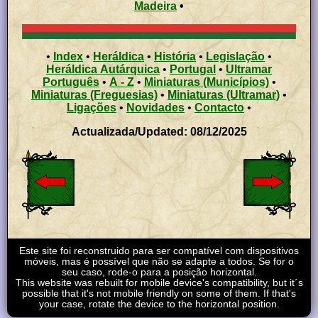
Madeira
•
•
Index
•
Heráldica
•
História
•
Legislação
•
Heráldica Autárquica
•
Portugal
•
Ultramar
Português
•
A - Z
•
Miniaturas (Municípios)
•
Miniaturas (Freguesias)
•
Miniaturas (Ultramar)
•
Ligações
•
Novidades
•
Contacto
•
Actualizada/Updated: 08/12/2025
Este site foi reconstruido para ser compatível com dispositivos
móveis, mas é possível que não se adapte a todos. Se for o
seu caso, rode-o para a posição horizontal.
This website was rebuilt for mobile device's compatibility, but it´s
possible that it's not mobile friendly on some of them. If that's
your case, rotate the device to the horizontal position.