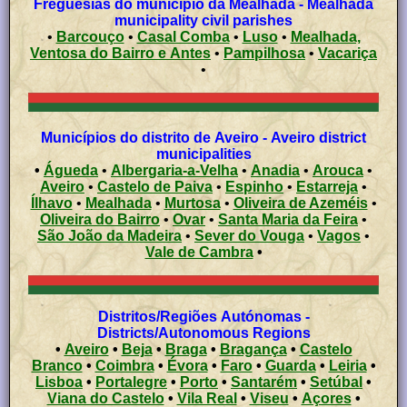
Freguesias do município da Mealhada - Mealhada
municipality civil parishes
•
Barcouço
•
Casal Comba
•
Luso
•
Mealhada,
Ventosa do Bairro e Antes
•
Pampilhosa
•
Vacariça
•
Municípios do distrito de Aveiro - Aveiro district
municipalities
•
Águeda
•
Albergaria-a-Velha
•
Anadia
•
Arouca
•
Aveiro
•
Castelo de Paiva
•
Espinho
•
Estarreja
•
Ílhavo
•
Mealhada
•
Murtosa
•
Oliveira de Azeméis
•
Oliveira do Bairro
•
Ovar
•
Santa Maria da Feira
•
São João da Madeira
•
Sever do Vouga
•
Vagos
•
Vale de Cambra
•
Distritos/Regiões Autónomas -
Districts/Autonomous Regions
•
Aveiro
•
Beja
•
Braga
•
Bragança
•
Castelo
Branco
•
Coimbra
•
Évora
•
Faro
•
Guarda
•
Leiria
•
Lisboa
•
Portalegre
•
Porto
•
Santarém
•
Setúbal
•
Viana do Castelo
•
Vila Real
•
Viseu
•
Açores
•