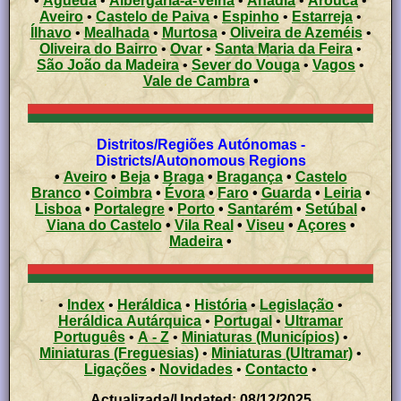
•
Águeda
•
Albergaria-a-Velha
•
Anadia
•
Arouca
•
Aveiro
•
Castelo de Paiva
•
Espinho
•
Estarreja
•
Ílhavo
•
Mealhada
•
Murtosa
•
Oliveira de Azeméis
•
Oliveira do Bairro
•
Ovar
•
Santa Maria da Feira
•
São João da Madeira
•
Sever do Vouga
•
Vagos
•
Vale de Cambra
•
Distritos/Regiões Autónomas -
Districts/Autonomous Regions
•
Aveiro
•
Beja
•
Braga
•
Bragança
•
Castelo
Branco
•
Coimbra
•
Évora
•
Faro
•
Guarda
•
Leiria
•
Lisboa
•
Portalegre
•
Porto
•
Santarém
•
Setúbal
•
Viana do Castelo
•
Vila Real
•
Viseu
•
Açores
•
Madeira
•
•
Index
•
Heráldica
•
História
•
Legislação
•
Heráldica Autárquica
•
Portugal
•
Ultramar
Português
•
A - Z
•
Miniaturas (Municípios)
•
Miniaturas (Freguesias)
•
Miniaturas (Ultramar)
•
Ligações
•
Novidades
•
Contacto
•
Actualizada/Updated: 08/12/2025