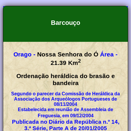
Barcouço
Orago -
Nossa Senhora do Ó
Área -
2
21.39
Km
Ordenação heráldica do brasão e
bandeira
Segundo o parecer da Comissão de Heráldica da
Associação dos Arqueólogos Portugueses de
08/11/2004
Estabelecida em reunião de Assembleia de
Freguesia, em 09/12/2004
Publicada no Diário da República n.º 14,
3.ª Série, Parte A de 20/01/2005