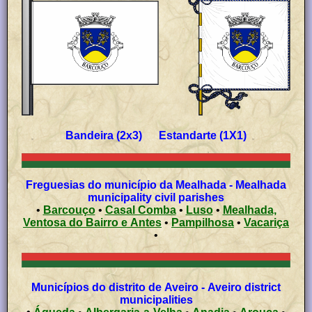
Bandeira (2x3) Estandarte (1X1)
Freguesias do município da Mealhada - Mealhada
municipality civil parishes
•
Barcouço
•
Casal Comba
•
Luso
•
Mealhada,
Ventosa do Bairro e Antes
•
Pampilhosa
•
Vacariça
•
Municípios do distrito de Aveiro - Aveiro district
municipalities