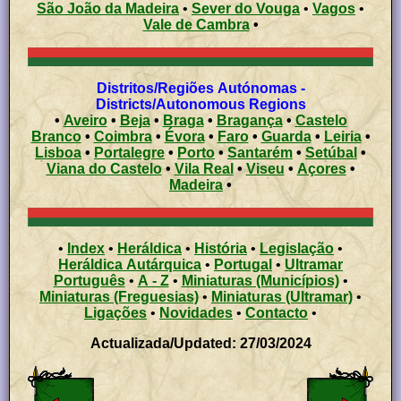
São João da Madeira
•
Sever do Vouga
•
Vagos
•
Vale de Cambra
•
Distritos/Regiões Autónomas -
Districts/Autonomous Regions
•
Aveiro
•
Beja
•
Braga
•
Bragança
•
Castelo
Branco
•
Coimbra
•
Évora
•
Faro
•
Guarda
•
Leiria
•
Lisboa
•
Portalegre
•
Porto
•
Santarém
•
Setúbal
•
Viana do Castelo
•
Vila Real
•
Viseu
•
Açores
•
Madeira
•
•
Index
•
Heráldica
•
História
•
Legislação
•
Heráldica Autárquica
•
Portugal
•
Ultramar
Português
•
A - Z
•
Miniaturas (Municípios)
•
Miniaturas (Freguesias)
•
Miniaturas (Ultramar)
•
Ligações
•
Novidades
•
Contacto
•
Actualizada/Updated: 27/03/2024