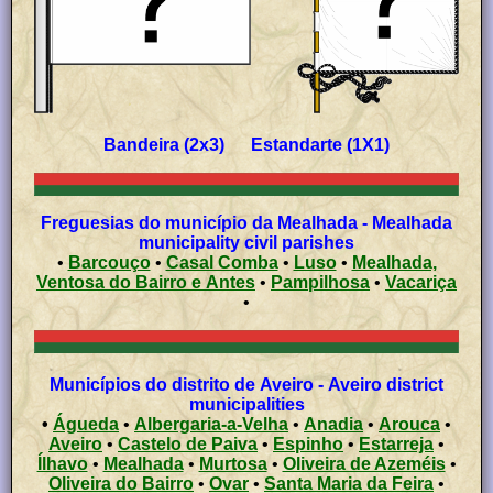
Bandeira (2x3) Estandarte (1X1)
Freguesias do município da Mealhada - Mealhada
municipality civil parishes
•
Barcouço
•
Casal Comba
•
Luso
•
Mealhada,
Ventosa do Bairro e Antes
•
Pampilhosa
•
Vacariça
•
Municípios do distrito de Aveiro - Aveiro district
municipalities
•
Águeda
•
Albergaria-a-Velha
•
Anadia
•
Arouca
•
Aveiro
•
Castelo de Paiva
•
Espinho
•
Estarreja
•
Ílhavo
•
Mealhada
•
Murtosa
•
Oliveira de Azeméis
•
Oliveira do Bairro
•
Ovar
•
Santa Maria da Feira
•