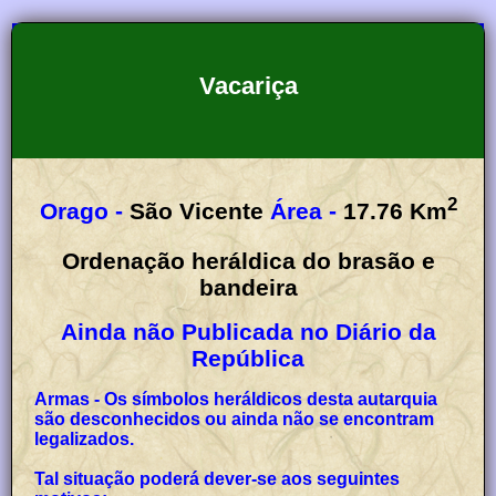
Vacariça
2
Orago -
São Vicente
Área -
17.76
Km
Ordenação heráldica do brasão e
bandeira
Ainda não Publicada no Diário da
República
Armas - Os símbolos heráldicos desta autarquia
são desconhecidos ou ainda não se encontram
legalizados.
Tal situação poderá dever-se aos seguintes