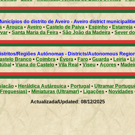
unicípios do distrito de Aveiro - Aveiro district municipaliti
a
•
Arouca
•
Aveiro
•
Castelo de Paiva
•
Espinho
•
Estarreja
var
•
Santa Maria da Feira
•
São João da Madeira
•
Sever d
Distritos/Regiões Autónomas - Districts/Autonomous Regi
astelo Branco
•
Coimbra
•
Évora
•
Faro
•
Guarda
•
Leiria
•
L
túbal
•
Viana do Castelo
•
Vila Real
•
Viseu
•
Açores
•
Madei
slação
•
Heráldica Autárquica
•
Portugal
•
Ultramar Portugu
(Freguesias)
•
Miniaturas (Ultramar)
•
Ligações
•
Novidades
Actualizada/Updated: 08/12/2025