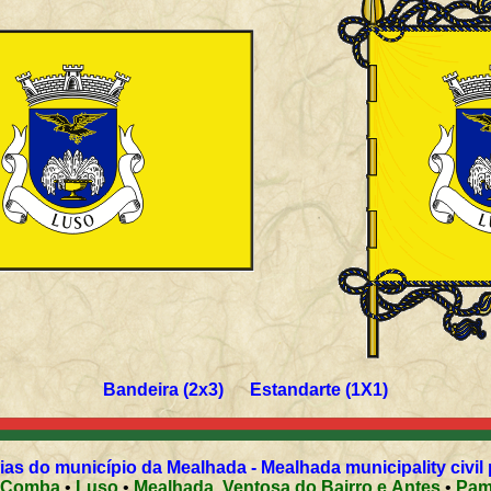
Bandeira (2x3) Estandarte (1X1)
as do município da Mealhada - Mealhada municipality civil
 Comba
•
Luso
•
Mealhada, Ventosa do Bairro e Antes
•
Pam