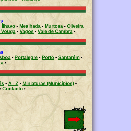
es
•
Ílhavo
•
Mealhada
•
Murtosa
•
Oliveira
o Vouga
•
Vagos
•
Vale de Cambra
•
ons
isboa
•
Portalegre
•
Porto
•
Santarém
•
ra
•
ês
•
A - Z
•
Miniaturas (Municípios)
•
•
Contacto
•