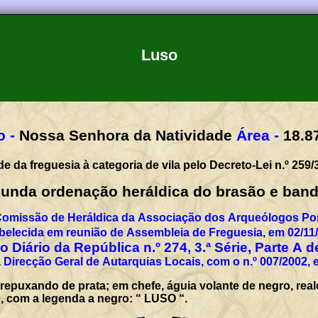
Luso
 -
Nossa Senhora da Natividade
Área -
18.8
e da freguesia à categoria de vila pelo Decreto-Lei n.º 259/
unda ordenação heráldica do brasão e band
Comissão de Heráldica da Associação dos Arqueólogos Por
belecida em reunião de Assembleia de Freguesia, em 02/11
 Diário da República n.º 274, 3.ª Série, Parte A 
 Direcção Geral de Autarquias Locais, com o n.º 007/2002, 
 repuxando de prata; em chefe, águia volante de negro, real
co, com a legenda a negro: “ LUSO “.