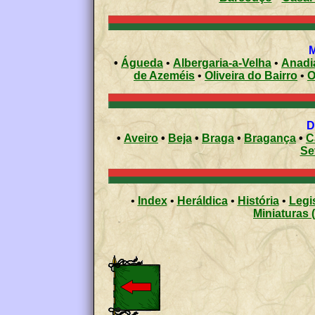
M
•
Águeda
•
Albergaria-a-Velha
•
Anadi
de Azeméis
•
Oliveira do Bairro
•
O
•
Aveiro
•
Beja
•
Braga
•
Bragança
•
C
Se
•
Index
•
Heráldica
•
História
•
Legi
Miniaturas 