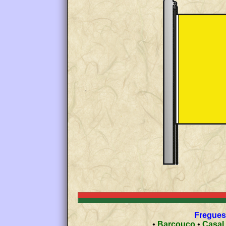
Freguesi
•
Barcouço
•
Casal