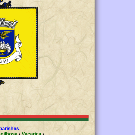
 parishes
pilhosa
•
Vacariça
•