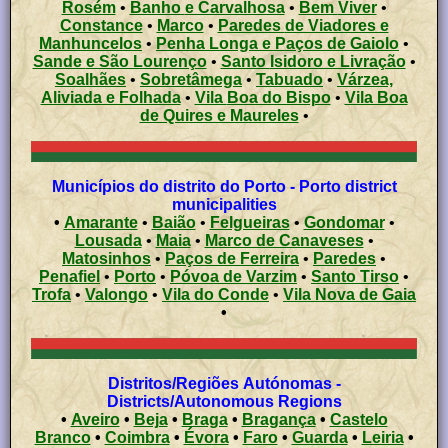
Rosém
•
Banho e Carvalhosa
•
Bem Viver
•
Constance
•
Marco
•
Paredes de Viadores e
Manhuncelos
•
Penha Longa e Paços de Gaiolo
•
Sande e São Lourenço
•
Santo Isidoro e Livração
•
Soalhães
•
Sobretâmega
•
Tabuado
•
Várzea,
Aliviada e Folhada
•
Vila Boa do Bispo
•
Vila Boa
de Quires e Maureles
•
Municípios do distrito do Porto - Porto district
municipalities
•
Amarante
•
Baião
•
Felgueiras
•
Gondomar
•
Lousada
•
Maia
•
Marco de Canaveses
•
Matosinhos
•
Paços de Ferreira
•
Paredes
•
Penafiel
•
Porto
•
Póvoa de Varzim
•
Santo Tirso
•
Trofa
•
Valongo
•
Vila do Conde
•
Vila Nova de Gaia
•
Distritos/Regiões Autónomas -
Districts/Autonomous Regions
•
Aveiro
•
Beja
•
Braga
•
Bragança
•
Castelo
Branco
•
Coimbra
•
Évora
•
Faro
•
Guarda
•
Leiria
•