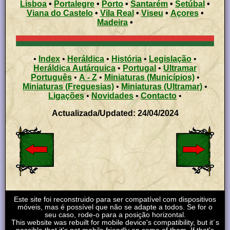
Lisboa
•
Portalegre
•
Porto
•
Santarém
•
Setúbal
•
Viana do Castelo
•
Vila Real
•
Viseu
•
Açores
•
Madeira
•
•
Index
•
Heráldica
•
História
•
Legislação
•
Heráldica Autárquica
•
Portugal
•
Ultramar
Português
•
A - Z
•
Miniaturas (Municípios)
•
Miniaturas (Freguesias)
•
Miniaturas (Ultramar)
•
Ligações
•
Novidades
•
Contacto
•
Actualizada/Updated: 24/04/2024
Este site foi reconstruido para ser compatível com dispositivos
móveis, mas é possível que não se adapte a todos. Se for o
seu caso, rode-o para a posição horizontal.
This website was rebuilt for mobile device's compatibility, but it´s