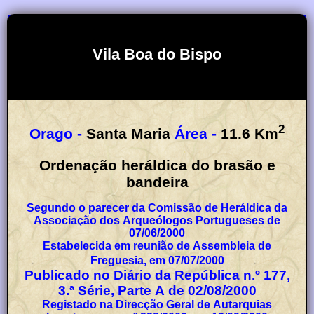
Vila Boa do Bispo
2
Orago -
Santa Maria
Área -
11.6
Km
Ordenação heráldica do brasão e
bandeira
Segundo o parecer da Comissão de Heráldica da
Associação dos Arqueólogos Portugueses de
07/06/2000
Estabelecida em reunião de Assembleia de
Freguesia, em 07/07/2000
Publicado no Diário da República n.º 177,
3.ª Série, Parte A de 02/08/2000
Registado na Direcção Geral de Autarquias