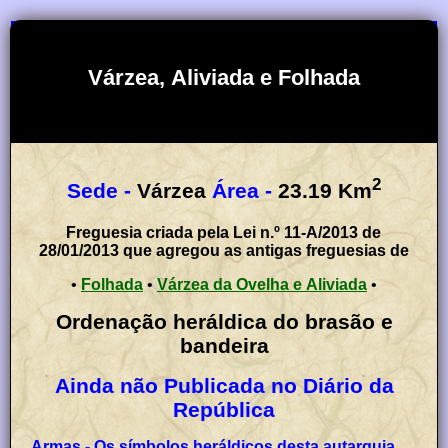
Várzea, Aliviada e Folhada
2
Sede -
Várzea
Área -
23.19
Km
Freguesia criada pela Lei n.º 11-A/2013 de
28/01/2013 que agregou as antigas freguesias de
•
Folhada
•
Várzea da Ovelha e Aliviada
•
Ordenação heráldica do brasão e
bandeira
Ainda não Publicada no Diário da
República
Armas - Os símbolos heráldicos desta autarquia