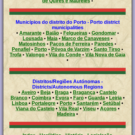
de Quires e Maureles
•
Municípios do distrito do Porto - Porto district
municipalities
•
Amarante
•
Baião
•
Felgueiras
•
Gondomar
•
Lousada
•
Maia
•
Marco de Canaveses
•
Matosinhos
•
Paços de Ferreira
•
Paredes
•
Penafiel
•
Porto
•
Póvoa de Varzim
•
Santo Tirso
•
Trofa
•
Valongo
•
Vila do Conde
•
Vila Nova de Gaia
•
Distritos/Regiões Autónomas -
Districts/Autonomous Regions
•
Aveiro
•
Beja
•
Braga
•
Bragança
•
Castelo
Branco
•
Coimbra
•
Évora
•
Faro
•
Guarda
•
Leiria
•
Lisboa
•
Portalegre
•
Porto
•
Santarém
•
Setúbal
•
Viana do Castelo
•
Vila Real
•
Viseu
•
Açores
•
Madeira
•