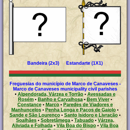
Bandeira (2x3) Estandarte (1X1)
Freguesias do município de Marco de Canaveses -
Marco de Canaveses municipality civil parishes
•
Alpendorada, Várzea e Torrão
•
Avessadas e
Rosém
•
Banho e Carvalhosa
•
Bem Viver
•
Constance
•
Marco
•
Paredes de Viadores e
Manhuncelos
•
Penha Longa e Paços de Gaiolo
•
Sande e São Lourenço
•
Santo Isidoro e Livração
•
Soalhães
•
Sobretâmega
•
Tabuado
•
Várzea,
Aliviada e Folhada
•
Vila Boa do Bispo
•
Vila Boa