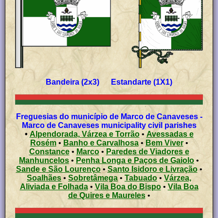
Bandeira (2x3) Estandarte (1X1)
Freguesias do município de Marco de Canaveses -
Marco de Canaveses municipality civil parishes
•
Alpendorada, Várzea e Torrão
•
Avessadas e
Rosém
•
Banho e Carvalhosa
•
Bem Viver
•
Constance
•
Marco
•
Paredes de Viadores e
Manhuncelos
•
Penha Longa e Paços de Gaiolo
•
Sande e São Lourenço
•
Santo Isidoro e Livração
•
Soalhães
•
Sobretâmega
•
Tabuado
•
Várzea,
Aliviada e Folhada
•
Vila Boa do Bispo
•
Vila Boa
de Quires e Maureles
•