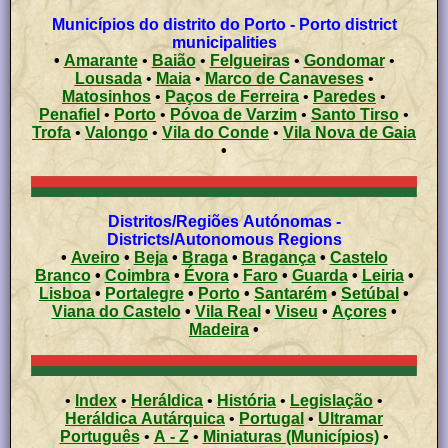
Municípios do distrito do Porto - Porto district
municipalities
•
Amarante
•
Baião
•
Felgueiras
•
Gondomar
•
Lousada
•
Maia
•
Marco de Canaveses
•
Matosinhos
•
Paços de Ferreira
•
Paredes
•
Penafiel
•
Porto
•
Póvoa de Varzim
•
Santo Tirso
•
Trofa
•
Valongo
•
Vila do Conde
•
Vila Nova de Gaia
•
Distritos/Regiões Autónomas -
Districts/Autonomous Regions
•
Aveiro
•
Beja
•
Braga
•
Bragança
•
Castelo
Branco
•
Coimbra
•
Évora
•
Faro
•
Guarda
•
Leiria
•
Lisboa
•
Portalegre
•
Porto
•
Santarém
•
Setúbal
•
Viana do Castelo
•
Vila Real
•
Viseu
•
Açores
•
Madeira
•
•
Index
•
Heráldica
•
História
•
Legislação
•
Heráldica Autárquica
•
Portugal
•
Ultramar
Português
•
A - Z
•
Miniaturas (Municípios)
•