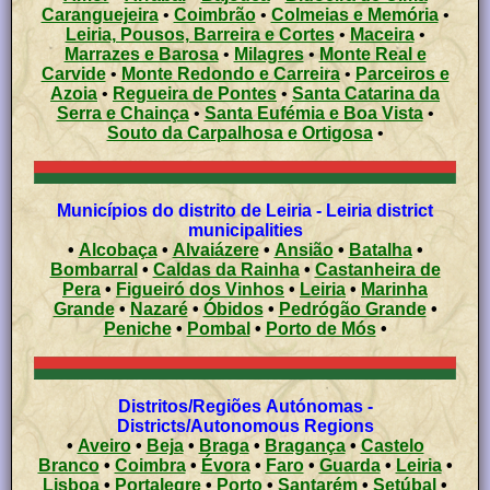
Caranguejeira
•
Coimbrão
•
Colmeias e Memória
•
Leiria, Pousos, Barreira e Cortes
•
Maceira
•
Marrazes e Barosa
•
Milagres
•
Monte Real e
Carvide
•
Monte Redondo e Carreira
•
Parceiros e
Azoia
•
Regueira de Pontes
•
Santa Catarina da
Serra e Chainça
•
Santa Eufémia e Boa Vista
•
Souto da Carpalhosa e Ortigosa
•
Municípios do distrito de Leiria - Leiria district
municipalities
•
Alcobaça
•
Alvaiázere
•
Ansião
•
Batalha
•
Bombarral
•
Caldas da Rainha
•
Castanheira de
Pera
•
Figueiró dos Vinhos
•
Leiria
•
Marinha
Grande
•
Nazaré
•
Óbidos
•
Pedrógão Grande
•
Peniche
•
Pombal
•
Porto de Mós
•
Distritos/Regiões Autónomas -
Districts/Autonomous Regions
•
Aveiro
•
Beja
•
Braga
•
Bragança
•
Castelo
Branco
•
Coimbra
•
Évora
•
Faro
•
Guarda
•
Leiria
•
Lisboa
•
Portalegre
•
Porto
•
Santarém
•
Setúbal
•