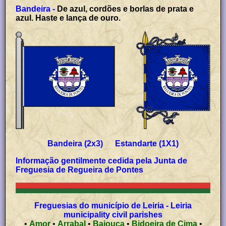
Bandeira -
De azul, cordões e borlas de prata e
azul. Haste e lança de ouro.
Bandeira (2x3) Estandarte (1X1)
Informação gentilmente
cedida
pela
Junta de
Freguesia de Regueira de Pontes
Freguesias do município de Leiria - Leiria
municipality civil parishes
•
Amor
•
Arrabal
•
Bajouca
•
Bidoeira de Cima
•