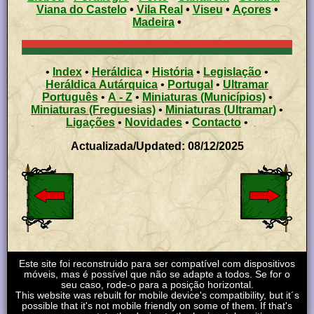
Viana do Castelo
•
Vila Real
•
Viseu
•
Açores
•
Madeira
•
•
Index
•
Heráldica
•
História
•
Legislação
•
Heráldica Autárquica
•
Portugal
•
Ultramar
Português
•
A - Z
•
Miniaturas (Municípios)
•
Miniaturas (Freguesias)
•
Miniaturas (Ultramar)
•
Ligações
•
Novidades
•
Contacto
•
Actualizada/Updated: 08/12/2025
Este site foi reconstruido para ser compatível com dispositivos
móveis, mas é possível que não se adapte a todos. Se for o
seu caso, rode-o para a posição horizontal.
This website was rebuilt for mobile device's compatibility, but it´s
possible that it's not mobile friendly on some of them. If that's