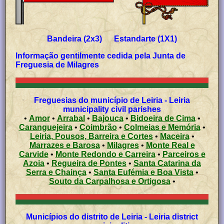
Bandeira (2x3) Estandarte (1X1)
Informação gentilmente cedida pela Junta de
Freguesia de Milagres
Freguesias do município de Leiria - Leiria
municipality civil parishes
•
Amor
•
Arrabal
•
Bajouca
•
Bidoeira de Cima
•
Caranguejeira
•
Coimbrão
•
Colmeias e Memória
•
Leiria, Pousos, Barreira e Cortes
•
Maceira
•
Marrazes e Barosa
•
Milagres
•
Monte Real e
Carvide
•
Monte Redondo e Carreira
•
Parceiros e
Azoia
•
Regueira de Pontes
•
Santa Catarina da
Serra e Chainça
•
Santa Eufémia e Boa Vista
•
Souto da Carpalhosa e Ortigosa
•
Municípios do distrito de Leiria - Leiria district