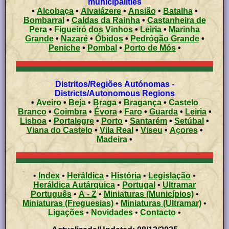
municipalities
•
Alcobaça
•
Alvaiázere
•
Ansião
•
Batalha
•
Bombarral
•
Caldas da Rainha
•
Castanheira de
Pera
•
Figueiró dos Vinhos
•
Leiria
•
Marinha
Grande
•
Nazaré
•
Óbidos
•
Pedrógão Grande
•
Peniche
•
Pombal
•
Porto de Mós
•
Distritos/Regiões Autónomas -
Districts/Autonomous Regions
•
Aveiro
•
Beja
•
Braga
•
Bragança
•
Castelo
Branco
•
Coimbra
•
Évora
•
Faro
•
Guarda
•
Leiria
•
Lisboa
•
Portalegre
•
Porto
•
Santarém
•
Setúbal
•
Viana do Castelo
•
Vila Real
•
Viseu
•
Açores
•
Madeira
•
•
Index
•
Heráldica
•
História
•
Legislação
•
Heráldica Autárquica
•
Portugal
•
Ultramar
Português
•
A - Z
•
Miniaturas (Municípios)
•
Miniaturas (Freguesias)
•
Miniaturas (Ultramar)
•
Ligações
•
Novidades
•
Contacto
•