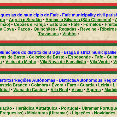
guesias do município de Fafe - Fafe municipality civil pari
ído
•
Agrela e Serafão
•
Antime e Silvares (São Clemente)
•
omão)
•
Cepães e Fareja
•
Estorãos
•
Fafe
•
Fornelos
•
Freita
ea Cova
•
Paços
•
Quinchães
•
Regadas
•
Revelhe
•
Ribeiros
Travassós
•
Vinhós
•
Municípios do distrito de Braga - Braga district municipalitie
ras de Basto
•
Celorico de Basto
•
Esposende
•
Fafe
•
Guim
o
•
Vieira do Minho
•
Vila Nova de Famalicão
•
Vila Verde
•
V
Distritos/Regiões Autónomas - Districts/Autonomous Regi
astelo Branco
•
Coimbra
•
Évora
•
Faro
•
Guarda
•
Leiria
•
L
túbal
•
Viana do Castelo
•
Vila Real
•
Viseu
•
Açores
•
Madei
slação
•
Heráldica Autárquica
•
Portugal
•
Ultramar Portugu
(Freguesias)
•
Miniaturas (Ultramar)
•
Ligações
•
Novidades