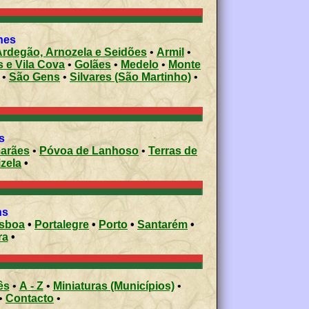
shes
Ardegão, Arnozela e Seidões
•
Armil
•
s e Vila Cova
•
Golães
•
Medelo
•
Monte
•
São Gens
•
Silvares (São Martinho)
•
s
arães
•
Póvoa de Lanhoso
•
Terras de
izela
•
ons
isboa
•
Portalegre
•
Porto
•
Santarém
•
ra
•
ês
•
A - Z
•
Miniaturas (Municípios)
•
•
Contacto
•