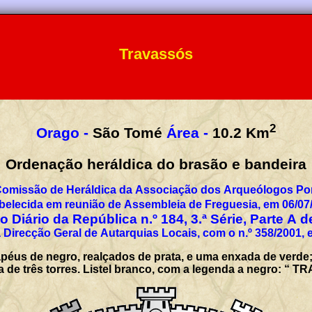
Travassós
2
Orago -
São Tomé
Área -
10.2
Km
Ordenação heráldica do brasão e bandeira
Comissão de Heráldica da Associação dos Arqueólogos Por
belecida em reunião de Assembleia de Freguesia, em 06/07
 Diário da República n.º 184, 3.ª Série, Parte A 
 Direcção Geral de Autarquias Locais, com o n.º 358/2001, 
péus de negro, realçados de prata, e uma enxada de verde
ata de três torres. Listel branco, com a legenda a negro: “ 