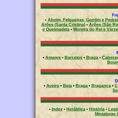
Fre
•
Aboim, Felgueiras, Gontim e Pedra
Arões (Santa Cristina)
•
Arões (São R
e Queimadela
•
Moreira do Rei e Várz
•
Amares
•
Barcelos
•
Braga
•
Cabecei
Bour
•
Aveiro
•
Beja
•
Braga
•
Bragança
•
C
Se
•
Index
•
Heráldica
•
História
•
Legi
Miniaturas 