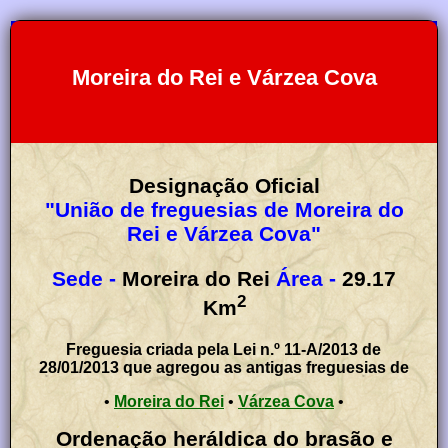
Moreira do Rei e Várzea Cova
Designação Oficial
"União de freguesias de Moreira do
Rei e Várzea Cova"
Sede -
Moreira do Rei
Área -
29.17
2
Km
Freguesia criada pela Lei n.º 11-A/2013 de
28/01/2013 que agregou as antigas freguesias de
•
Moreira do Rei
•
Várzea Cova
•
Ordenação heráldica do brasão e