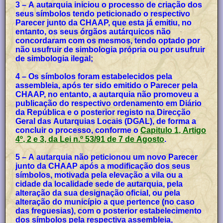
3 – A autarquia iniciou o processo de criação dos
seus símbolos tendo peticionado o respectivo
Parecer junto da CHAAP, que esta já emitiu, no
entanto, os seus órgãos autárquicos não
concordaram com os mesmos, tendo optado por
não usufruir de simbologia própria ou por usufruir
de simbologia ilegal;
4 – Os símbolos foram estabelecidos pela
assembleia, após ter sido emitido o Parecer pela
CHAAP, no entanto, a autarquia não promoveu a
publicação do respectivo ordenamento em Diário
da República e o posterior registo na Direcção
Geral das Autarquias Locais (DGAL), de forma a
concluir o processo, conforme o
Capitulo 1, Artigo
4º, 2 e 3, da Lei n.º 53/91 de 7 de Agosto
.
5 – A autarquia não peticionou um novo Parecer
junto da CHAAP após a modificação dos seus
símbolos, motivada pela elevação a vila ou a
cidade da localidade sede de autarquia, pela
alteração da sua designação oficial, ou pela
alteração do município a que pertence (no caso
das freguesias), com o posterior estabelecimento
dos símbolos pela respectiva assembleia,