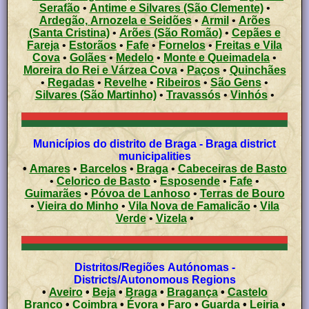
Serafão
•
Antime e Silvares (São Clemente)
•
Ardegão, Arnozela e Seidões
•
Armil
•
Arões
(Santa Cristina)
•
Arões (São Romão)
•
Cepães e
Fareja
•
Estorãos
•
Fafe
•
Fornelos
•
Freitas e Vila
Cova
•
Golães
•
Medelo
•
Monte e Queimadela
•
Moreira do Rei e Várzea Cova
•
Paços
•
Quinchães
•
Regadas
•
Revelhe
•
Ribeiros
•
São Gens
•
Silvares (São Martinho)
•
Travassós
•
Vinhós
•
Municípios do distrito de Braga - Braga district
municipalities
•
Amares
•
Barcelos
•
Braga
•
Cabeceiras de Basto
•
Celorico de Basto
•
Esposende
•
Fafe
•
Guimarães
•
Póvoa de Lanhoso
•
Terras de Bouro
•
Vieira do Minho
•
Vila Nova de Famalicão
•
Vila
Verde
•
Vizela
•
Distritos/Regiões Autónomas -
Districts/Autonomous Regions
•
Aveiro
•
Beja
•
Braga
•
Bragança
•
Castelo
Branco
•
Coimbra
•
Évora
•
Faro
•
Guarda
•
Leiria
•