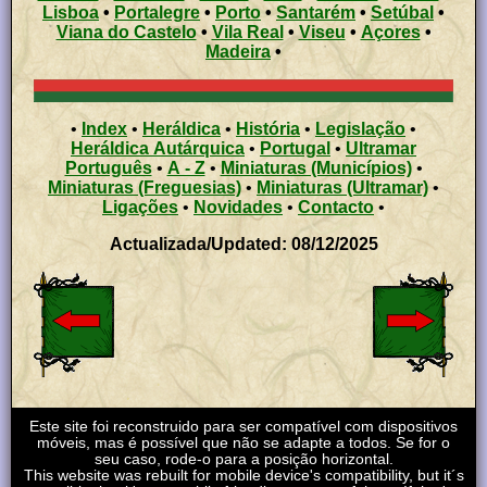
Lisboa
•
Portalegre
•
Porto
•
Santarém
•
Setúbal
•
Viana do Castelo
•
Vila Real
•
Viseu
•
Açores
•
Madeira
•
•
Index
•
Heráldica
•
História
•
Legislação
•
Heráldica Autárquica
•
Portugal
•
Ultramar
Português
•
A - Z
•
Miniaturas (Municípios)
•
Miniaturas (Freguesias)
•
Miniaturas (Ultramar)
•
Ligações
•
Novidades
•
Contacto
•
Actualizada/Updated: 08/12/2025
Este site foi reconstruido para ser compatível com dispositivos
móveis, mas é possível que não se adapte a todos. Se for o
seu caso, rode-o para a posição horizontal.
This website was rebuilt for mobile device's compatibility, but it´s