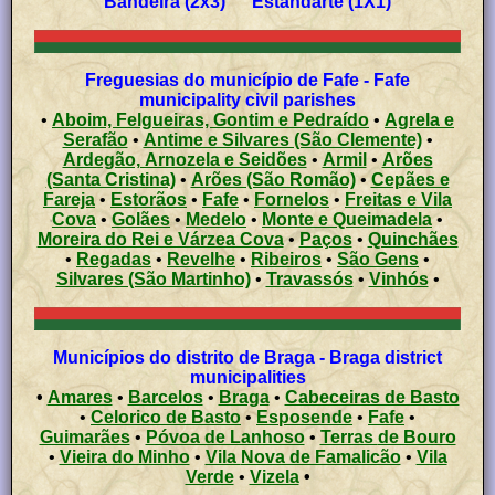
Bandeira (2x3) Estandarte (1X1)
Freguesias do município de Fafe - Fafe
municipality civil parishes
•
Aboim, Felgueiras, Gontim e Pedraído
•
Agrela e
Serafão
•
Antime e Silvares (São Clemente)
•
Ardegão, Arnozela e Seidões
•
Armil
•
Arões
(Santa Cristina)
•
Arões (São Romão)
•
Cepães e
Fareja
•
Estorãos
•
Fafe
•
Fornelos
•
Freitas e Vila
Cova
•
Golães
•
Medelo
•
Monte e Queimadela
•
Moreira do Rei e Várzea Cova
•
Paços
•
Quinchães
•
Regadas
•
Revelhe
•
Ribeiros
•
São Gens
•
Silvares (São Martinho)
•
Travassós
•
Vinhós
•
Municípios do distrito de Braga - Braga district
municipalities
•
Amares
•
Barcelos
•
Braga
•
Cabeceiras de Basto
•
Celorico de Basto
•
Esposende
•
Fafe
•
Guimarães
•
Póvoa de Lanhoso
•
Terras de Bouro
•
Vieira do Minho
•
Vila Nova de Famalicão
•
Vila
Verde
•
Vizela
•