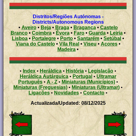
Distritos/Regiões Autónomas -
Districts/Autonomous Regions
•
Aveiro
•
Beja
•
Braga
•
Bragança
•
Castelo
Branco
•
Coimbra
•
Évora
•
Faro
•
Guarda
•
Leiria
•
Lisboa
•
Portalegre
•
Porto
•
Santarém
•
Setúbal
•
Viana do Castelo
•
Vila Real
•
Viseu
•
Açores
•
Madeira
•
•
Index
•
Heráldica
•
História
•
Legislação
•
Heráldica Autárquica
•
Portugal
•
Ultramar
Português
•
A - Z
•
Miniaturas (Municípios)
•
Miniaturas (Freguesias)
•
Miniaturas (Ultramar)
•
Ligações
•
Novidades
•
Contacto
•
Actualizada/Updated: 08/12/2025