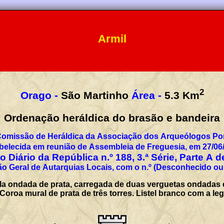
Armil
2
Orago -
São Martinho
Área -
5.3
Km
Ordenação heráldica do brasão e bandeira
Comissão de Heráldica da Associação dos Arqueólogos Por
belecida em reunião de Assembleia de Freguesia, em 27/06
 Diário da República n.º 188, 3.ª Série, Parte A 
o Geral de Autarquias Locais, com o n.º (Desconhecido ou
a ondada de prata, carregada de duas verguetas ondadas d
 Coroa mural de prata de três torres. Listel branco com a 