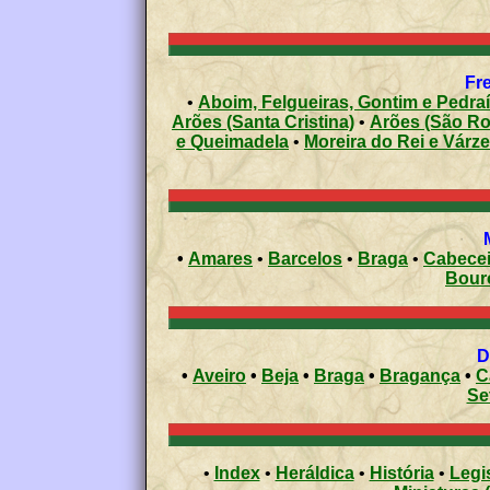
Fre
•
Aboim, Felgueiras, Gontim e Pedra
Arões (Santa Cristina)
•
Arões (São R
e Queimadela
•
Moreira do Rei e Várz
•
Amares
•
Barcelos
•
Braga
•
Cabecei
Bour
•
Aveiro
•
Beja
•
Braga
•
Bragança
•
C
Se
•
Index
•
Heráldica
•
História
•
Legi