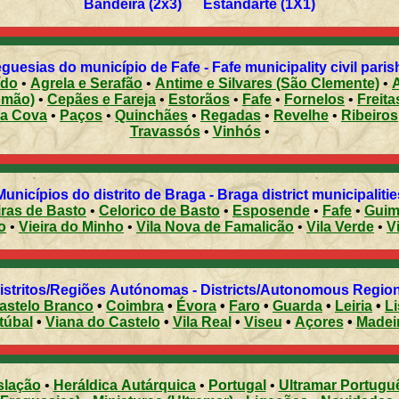
Bandeira (2x3) Estandarte (1X1)
guesias do município de Fafe - Fafe municipality civil pari
ído
•
Agrela e Serafão
•
Antime e Silvares (São Clemente)
•
omão)
•
Cepães e Fareja
•
Estorãos
•
Fafe
•
Fornelos
•
Freita
ea Cova
•
Paços
•
Quinchães
•
Regadas
•
Revelhe
•
Ribeiros
Travassós
•
Vinhós
•
Municípios do distrito de Braga - Braga district municipalitie
ras de Basto
•
Celorico de Basto
•
Esposende
•
Fafe
•
Guim
o
•
Vieira do Minho
•
Vila Nova de Famalicão
•
Vila Verde
•
V
Distritos/Regiões Autónomas - Districts/Autonomous Regi
astelo Branco
•
Coimbra
•
Évora
•
Faro
•
Guarda
•
Leiria
•
L
túbal
•
Viana do Castelo
•
Vila Real
•
Viseu
•
Açores
•
Madei
slação
•
Heráldica Autárquica
•
Portugal
•
Ultramar Portugu