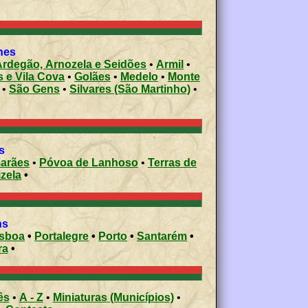
shes
Ardegão, Arnozela e Seidões
•
Armil
•
s e Vila Cova
•
Golães
•
Medelo
•
Monte
•
São Gens
•
Silvares (São Martinho)
•
s
arães
•
Póvoa de Lanhoso
•
Terras de
izela
•
ons
isboa
•
Portalegre
•
Porto
•
Santarém
•
ra
•
ês
•
A - Z
•
Miniaturas (Municípios)
•