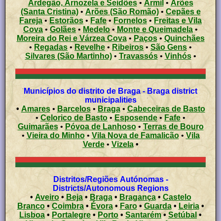
Ardegão, Arnozela e Seidões
•
Armil
•
Arões
(Santa Cristina)
•
Arões (São Romão)
•
Cepães e
Fareja
•
Estorãos
•
Fafe
•
Fornelos
•
Freitas e Vila
Cova
•
Golães
•
Medelo
•
Monte e Queimadela
•
Moreira do Rei e Várzea Cova
•
Paços
•
Quinchães
•
Regadas
•
Revelhe
•
Ribeiros
•
São Gens
•
Silvares (São Martinho)
•
Travassós
•
Vinhós
•
Municípios do distrito de Braga - Braga district
municipalities
•
Amares
•
Barcelos
•
Braga
•
Cabeceiras de Basto
•
Celorico de Basto
•
Esposende
•
Fafe
•
Guimarães
•
Póvoa de Lanhoso
•
Terras de Bouro
•
Vieira do Minho
•
Vila Nova de Famalicão
•
Vila
Verde
•
Vizela
•
Distritos/Regiões Autónomas -
Districts/Autonomous Regions
•
Aveiro
•
Beja
•
Braga
•
Bragança
•
Castelo
Branco
•
Coimbra
•
Évora
•
Faro
•
Guarda
•
Leiria
•
Lisboa
•
Portalegre
•
Porto
•
Santarém
•
Setúbal
•