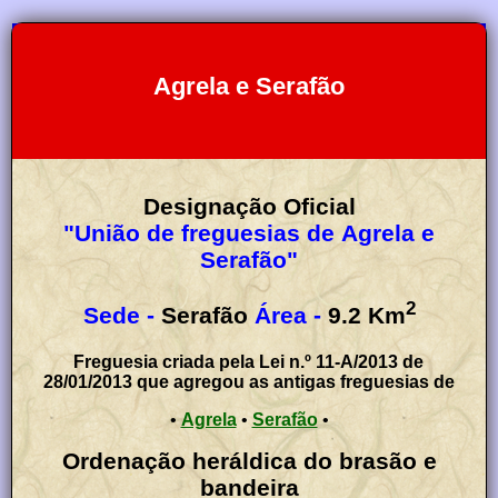
Agrela e Serafão
Designação Oficial
"União de freguesias de Agrela e
Serafão"
2
Sede -
Serafão
Área -
9.2
Km
Freguesia criada pela Lei n.º 11-A/2013 de
28/01/2013 que agregou as antigas freguesias de
•
Agrela
•
Serafão
•
Ordenação heráldica do brasão e
bandeira