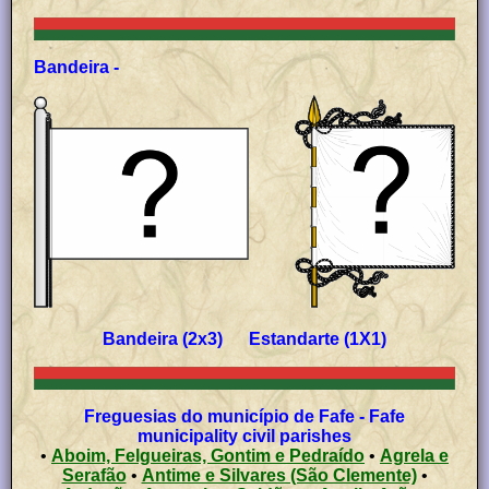
Bandeira -
Bandeira (2x3) Estandarte (1X1)
Freguesias do município de Fafe - Fafe
municipality civil parishes
•
Aboim, Felgueiras, Gontim e Pedraído
•
Agrela e
Serafão
•
Antime e Silvares (São Clemente)
•