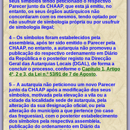
seus símbolos tendo peticionado o respectivo
Parecer junto da CHAAP, que esta já emitiu, no
entanto, os seus órgãos autárquicos não
concordaram com os mesmos, tendo optado por
não usufruir de simbologia própria ou por usufruir
de simbologia ilegal;
4 – Os símbolos foram estabelecidos pela
assembleia, após ter sido emitido o Parecer pela
CHAAP, no entanto, a autarquia não promoveu a
publicação do respectivo ordenamento em Diário
da República e o posterior registo na Direcção
Geral das Autarquias Locais (DGAL), de forma a
concluir o processo, conforme o
Capitulo 1, Artigo
4º, 2 e 3, da Lei n.º 53/91 de 7 de Agosto
.
5 – A autarquia não peticionou um novo Parecer
junto da CHAAP após a modificação dos seus
símbolos, motivada pela elevação a vila ou a
cidade da localidade sede de autarquia, pela
alteração da sua designação oficial, ou pela
alteração do município a que pertence (no caso
das freguesias), com o posterior estabelecimento
dos símbolos pela respectiva assembleia,
publicação do ordenamento em Diário da