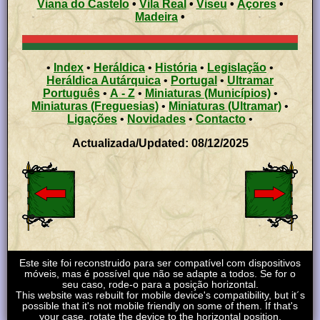
Viana do Castelo
•
Vila Real
•
Viseu
•
Açores
•
Madeira
•
•
Index
•
Heráldica
•
História
•
Legislação
•
Heráldica Autárquica
•
Portugal
•
Ultramar
Português
•
A - Z
•
Miniaturas (Municípios)
•
Miniaturas (Freguesias)
•
Miniaturas (Ultramar)
•
Ligações
•
Novidades
•
Contacto
•
Actualizada/Updated: 08/12/2025
Este site foi reconstruido para ser compatível com dispositivos
móveis, mas é possível que não se adapte a todos. Se for o
seu caso, rode-o para a posição horizontal.
This website was rebuilt for mobile device's compatibility, but it´s
possible that it's not mobile friendly on some of them. If that's
your case, rotate the device to the horizontal position.