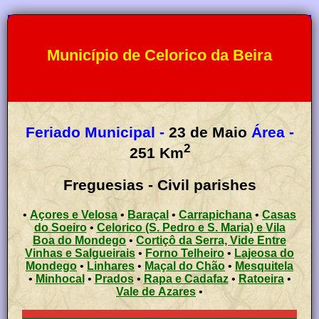
Município de Celorico da Beira
Feriado Municipal -
23 de Maio
Área -
2
251
Km
Freguesias - Civil parishes
•
Açores e Velosa
•
Baraçal
•
Carrapichana
•
Casas
do Soeiro
•
Celorico (S. Pedro e S. Maria) e Vila
Boa do Mondego
•
Cortiçô da Serra, Vide Entre
Vinhas e Salgueirais
•
Forno Telheiro
•
Lajeosa do
Mondego
•
Linhares
•
Maçal do Chão
•
Mesquitela
•
Minhocal
•
Prados
•
Rapa e Cadafaz
•
Ratoeira
•
Vale de Azares
•