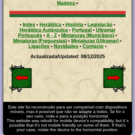
Madeira
•
•
Index
•
Heráldica
•
História
•
Legislação
•
Heráldica Autárquica
•
Portugal
•
Ultramar
Português
•
A - Z
•
Miniaturas (Municípios)
•
Miniaturas (Freguesias)
•
Miniaturas (Ultramar)
•
Ligações
•
Novidades
•
Contacto
•
Actualizada/Updated: 08/12/2025
Este site foi reconstruido para ser compatível com dispositivos
móveis, mas é possível que não se adapte a todos. Se for o
seu caso, rode-o para a posição horizontal.
This website was rebuilt for mobile device's compatibility, but it´s
possible that it's not mobile friendly on some of them. If that's
your case, rotate the device to the horizontal position.