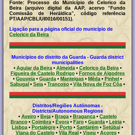
Fonte: Processo do Município de Celorico da
Beira (arquivo digital da AAP, acervo “Fundo
Comissão de Heráldica”, código referência
PT/AAP/CBL/UI0016/00151).
Ligação para a página oficial do município de
Celorico da Beira
Municípios do distrito da Guarda - Guarda district
municipalities
•
Aguiar da Beira
•
Almeida
•
Celorico da Beira
•
Figueira de Castelo Rodrigo
•
Fornos de Algodres
•
Gouveia
•
Guarda
•
Manteigas
•
Mêda
•
Pinhel
•
Sabugal
•
Seia
•
Trancoso
•
Vila Nova de Foz Côa
•
Distritos/Regiões Autónomas -
Districts/Autonomous Regions
•
Aveiro
•
Beja
•
Braga
•
Bragança
•
Castelo
Branco
•
Coimbra
•
Évora
•
Faro
•
Guarda
•
Leiria
•
Lisboa
•
Portalegre
•
Porto
•
Santarém
•
Setúbal
•
Viana do Castelo
•
Vila Real
•
Viseu
•
Açores
•