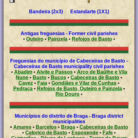
Bandeira (2x3) Estandarte (1X1)
Antigas freguesias - Former civil parishes
•
Outeiro
•
Painzela
•
Refojos de Basto
•
Freguesias do município de Cabeceiras de Basto -
Cabeceiras de Basto municipality civil parishes
•
Abadim
•
Alvite e Passos
•
Arco de Baúlhe e Vila
Nune
•
Basto
•
Bucos
•
Cabeceiras de Basto
•
Cavez
•
Faia
•
Gondiães e Vilar de Cunhas
•
Pedraça
•
Refojos de Basto, Outeiro e Painzela
•
Rio Douro
•
Municípios do distrito de Braga - Braga district
municipalities
•
Amares
•
Barcelos
•
Braga
•
Cabeceiras de Basto
•
Celorico de Basto
•
Esposende
•
Fafe
•