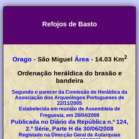
Refojos de Basto
2
Orago -
São Miguel
Área -
14.03
Km
Ordenação heráldica do brasão e
bandeira
Segundo o parecer da Comissão de Heráldica da
Associação dos Arqueólogos Portugueses de
22/11/2005
Estabelecida em reunião de Assembleia de
Freguesia, em 28/04/2008
Publicada no Diário da República n.º 124,
2.ª Série, Parte H de 30/06/2008
Registado na Direcção Geral de Autarquias