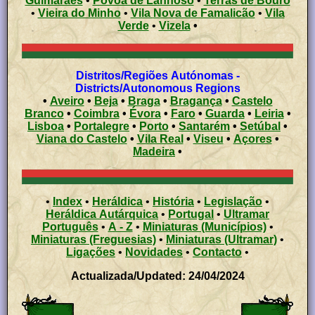
Guimarães
•
Póvoa de Lanhoso
•
Terras de Bouro
•
Vieira do Minho
•
Vila Nova de Famalicão
•
Vila
Verde
•
Vizela
•
Distritos/Regiões Autónomas -
Districts/Autonomous Regions
•
Aveiro
•
Beja
•
Braga
•
Bragança
•
Castelo
Branco
•
Coimbra
•
Évora
•
Faro
•
Guarda
•
Leiria
•
Lisboa
•
Portalegre
•
Porto
•
Santarém
•
Setúbal
•
Viana do Castelo
•
Vila Real
•
Viseu
•
Açores
•
Madeira
•
•
Index
•
Heráldica
•
História
•
Legislação
•
Heráldica Autárquica
•
Portugal
•
Ultramar
Português
•
A - Z
•
Miniaturas (Municípios)
•
Miniaturas (Freguesias)
•
Miniaturas (Ultramar)
•
Ligações
•
Novidades
•
Contacto
•
Actualizada/Updated: 24/04/2024