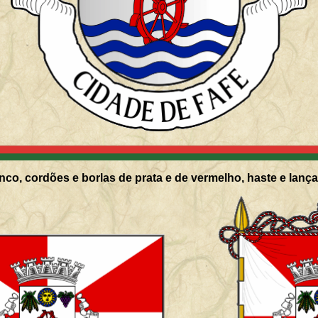
co, cordões e borlas de prata e de vermelho, haste e lanç