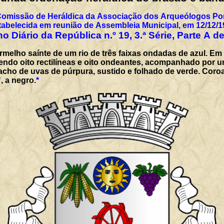
Comissão de Heráldica da Associação dos Arqueólogos Por
tabelecida em reunião de Assembleia Municipal, em 12/12/1
o Diário da República n.º 19, 3.ª Série, Parte A d
rmelho saínte de um rio de três faixas ondadas de azul. Em
endo oito rectilíneas e oito ondeantes, acompanhado por u
acho de uvas de púrpura, sustido e folhado de verde. Coroa 
, a negro.
*