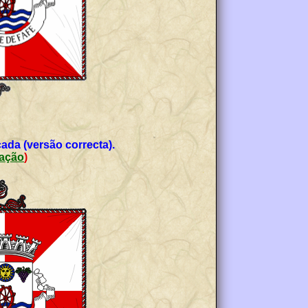
ada (versão correcta).
cação
)