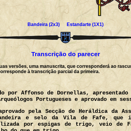
Bandeira (2x3) Estandarte (1X1)
Transcrição do parecer
uas versões, uma manuscrita, que corresponderá ao rascu
corresponde à transcrição parcial da primeira.
do por Affonso de Dornellas, apresentado
Arqueólogos Portugueses e aprovado em ses
aprovado pela Secção de Heráldica da Ass
andeira e selo da Vila de Fafe, que i
olizada por espigas de trigo, veio de 
lho do que em trigo.