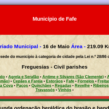
Município de Fafe
riado Municipal -
16 de Maio
Área -
219.09
K
sede do município à categoria de cidade pela Lei n.º 28/86 
Freguesias - Civil parishes
ído
•
Agrela e Serafão
•
Antime e Silvares (São Clemente)
•
omão)
•
Cepães e Fareja
•
Estorãos
•
Fafe
•
Fornelos
•
Freita
ea Cova
•
Paços
•
Quinchães
•
Regadas
•
Revelhe
•
Ribeiros
Travassós
•
Vinhós
•
unda ordenação heráldica do brasão e band