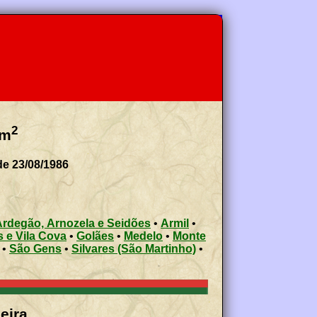
2
m
de 23/08/1986
Ardegão, Arnozela e Seidões
•
Armil
•
s e Vila Cova
•
Golães
•
Medelo
•
Monte
•
São Gens
•
Silvares (São Martinho)
•
eira