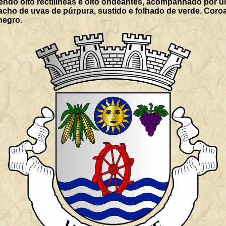
endo oito rectilíneas e oito ondeantes, acompanhado por u
acho de uvas de púrpura, sustido e folhado de verde. Coroa 
negro.