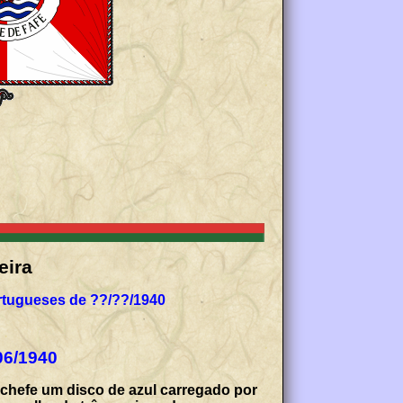
eira
rtugueses de ??/??/1940
06/1940
 chefe um disco de azul carregado por