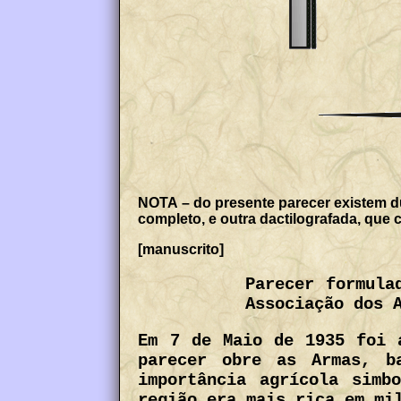
NOTA – do presente parecer existem d
completo, e outra dactilografada, que 
[manuscrito]
Parecer formula
Associação dos 
Em 7 de Maio de 1935 foi 
parecer obre as Armas, b
importância agrícola simb
região era mais rica em mi