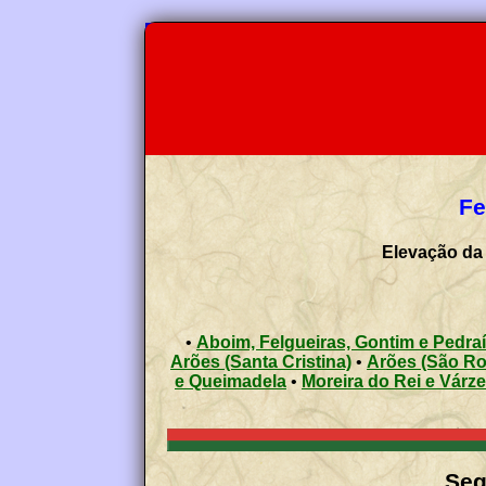
Fe
Elevação da 
•
Aboim, Felgueiras, Gontim e Pedra
Arões (Santa Cristina)
•
Arões (São R
e Queimadela
•
Moreira do Rei e Várz
Seg