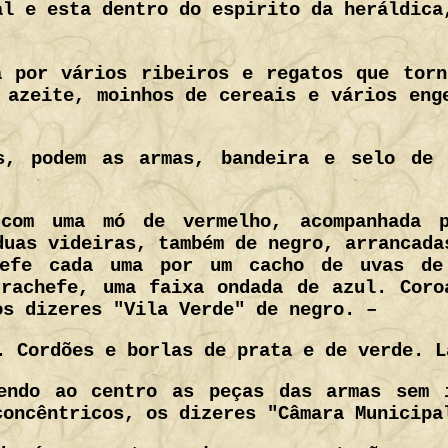
al e esta dentro do espirito da heráldica
a por vários ribeiros e regatos que torn
 azeite, moinhos de cereais e vários eng
s, podem as armas, bandeira e selo de 
om uma mó de vermelho, acompanhada p
duas videiras, também de negro, arrancada
hefe cada uma por um cacho de uvas de
trachefe, uma faixa ondada de azul. Coro
os dizeres "Vila Verde" de negro. –
 Cordões e borlas de prata e de verde. L
ndo ao centro as peças das armas sem i
concêntricos, os dizeres "Câmara Municipa