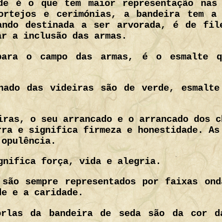
de é o que tem maior representação nas
ortejos e cerimónias, a bandeira tem a
ando destinada a ser arvorada, é de fil
ar a inclusão das armas.
para o campo das armas, é o esmalte q
hado das videiras são de verde, esmalte
iras, o seu arrancado e o arrancado dos c
rra e significa firmeza e honestidade. As
 opulência.
gnifica força, vida e alegria.
 são sempre representados por faixas ond
de e a caridade.
orlas da bandeira de seda são da cor d