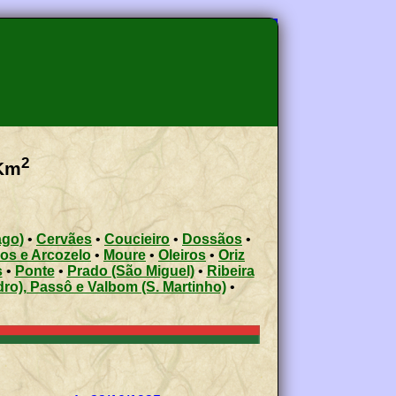
2
Km
ago)
•
Cervães
•
Coucieiro
•
Dossãos
•
os e Arcozelo
•
Moure
•
Oleiros
•
Oriz
s
•
Ponte
•
Prado (São Miguel)
•
Ribeira
ro), Passô e Valbom (S. Martinho)
•