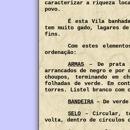
caracterizar a riqueza loc
povo.
É esta Vila banhad
tem muito gado, lagares de
fins.
Com estes elemento
ordenação:
ARMAS
– De prata c
arrancados de negro e por 
choupos, terminando em c
folhadas de verde. Em con
torres. Listel branco com 
BANDEIRA
– De verde.
SELO
– Circular, te
volta, dentro de círculos 