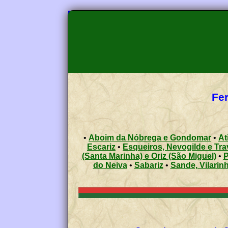
Fer
•
Aboim da Nóbrega e Gondomar
•
At
Escariz
•
Esqueiros, Nevogilde e Tr
(Santa Marinha) e Oriz (São Miguel)
•
P
do Neiva
•
Sabariz
•
Sande, Vilarin