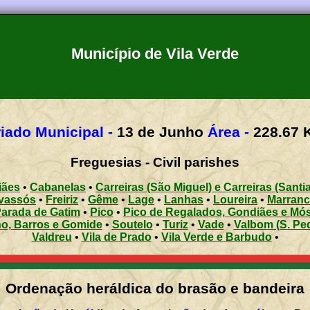
Município de Vila Verde
iado Municipal -
13 de Junho
Área -
228.67
Freguesias - Civil parishes
iães
•
Cabanelas
•
Carreiras (São Miguel) e Carreiras (Santi
avassós
•
Freiriz
•
Gême
•
Lage
•
Lanhas
•
Loureira
•
Marranc
arada de Gatim
•
Pico
•
Pico de Regalados, Gondiães e Mó
ho, Barros e Gomide
•
Soutelo
•
Turiz
•
Vade
•
Valbom (S. Ped
Valdreu
•
Vila de Prado
•
Vila Verde e Barbudo
•
Ordenação heráldica do brasão e bandeira