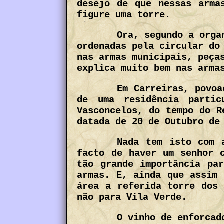
desejo de que nessas arma
figure uma torre.
Ora, segundo a orga
ordenadas pela circular do
nas armas municipais, peça
explica muito bem nas arma
Em Carreiras, povoa
de uma residência partic
Vasconcelos, do tempo do R
datada de 20 de Outubro de
Nada tem isto com 
facto de haver um senhor 
tão grande importância pa
armas. E, ainda que assim 
área a referida torre dos 
não para Vila Verde.
O vinho de enforcado ou 