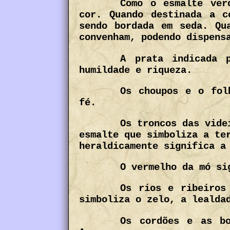
Como o esmalte ver
cor. Quando destinada a c
sendo bordada em seda. Qu
convenham, podendo dispens
A prata indicada 
humildade e riqueza.
Os choupos e o fol
fé.
Os troncos das vide
esmalte que simboliza a te
heraldicamente significa a
O vermelho da mó si
Os rios e ribeiros
simboliza o zelo, a lealda
Os cordões e as b