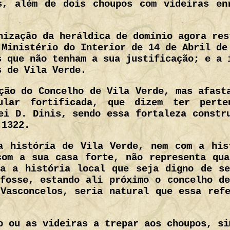
s, além de dois choupos com videiras en
nização da heráldica de domínio agora res
 Ministério do Interior de 14 de Abril de
s que não tenham a sua justificação; e a 
s de Vila Verde.
ção do Concelho de Vila Verde, mas afast
ular fortificada, que dizem ter pert
ei D. Dinis, sendo essa fortaleza constr
 1322.
a história de Vila Verde, nem com a his
com a sua casa forte, não representa qua
ra a história local que seja digno de se
fosse, estando ali próximo o concelho d
Vasconcelos, seria natural que essa ref
as videiras a trepar aos choupos, sim. Isso é que 