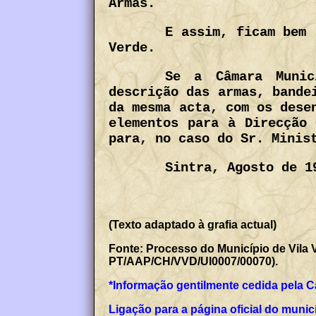
Armas.
E assim, ficam bem 
Verde.
Se a Câmara Munic
descrição das armas, bande
da mesma acta, com os dese
elementos para à Direcção 
para, no caso do Sr. Minis
Sintra, Agosto de 1
(Texto adaptado à grafia actual)
Fonte: Processo do Município de Vila 
PT/AAP/CH/VVD/UI0007/00070).
*Informação gentilmente cedida pela C
Ligação para a página oficial do munic