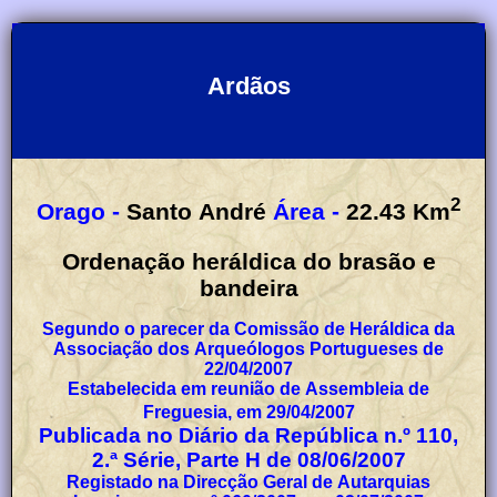
Ardãos
2
Orago -
Santo André
Área -
22.43
Km
Ordenação heráldica do brasão e
bandeira
Segundo o parecer da Comissão de Heráldica da
Associação dos Arqueólogos Portugueses de
22/04/2007
Estabelecida em reunião de Assembleia de
Freguesia, em 29/04/2007
Publicada no Diário da República n.º 110,
2.ª Série, Parte H de 08/06/2007
Registado na Direcção Geral de Autarquias