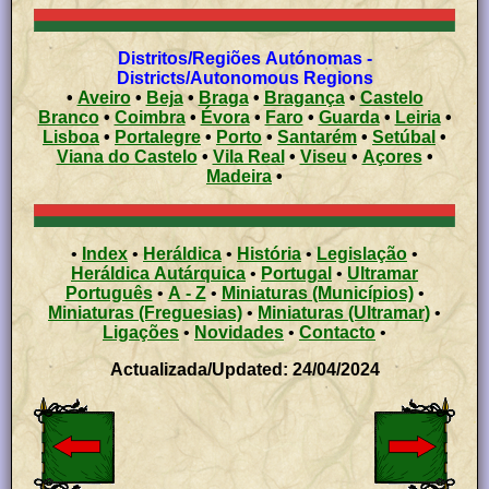
Distritos/Regiões Autónomas -
Districts/Autonomous Regions
•
Aveiro
•
Beja
•
Braga
•
Bragança
•
Castelo
Branco
•
Coimbra
•
Évora
•
Faro
•
Guarda
•
Leiria
•
Lisboa
•
Portalegre
•
Porto
•
Santarém
•
Setúbal
•
Viana do Castelo
•
Vila Real
•
Viseu
•
Açores
•
Madeira
•
•
Index
•
Heráldica
•
História
•
Legislação
•
Heráldica Autárquica
•
Portugal
•
Ultramar
Português
•
A - Z
•
Miniaturas (Municípios)
•
Miniaturas (Freguesias)
•
Miniaturas (Ultramar)
•
Ligações
•
Novidades
•
Contacto
•
Actualizada/Updated: 24/04/2024